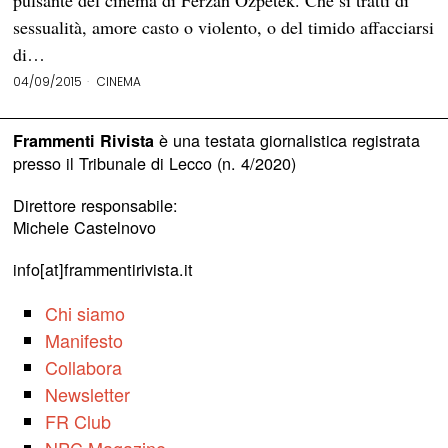
pulsante del cinema di Ferzan Özpetek. Che si tratti di
sessualità, amore casto o violento, o del timido affacciarsi
di…
04/09/2015
CINEMA
è una testata giornalistica registrata
Frammenti Rivista
presso il Tribunale di Lecco (n. 4/2020)
Direttore responsabile:
Michele Castelnovo
info[at]frammentirivista.it
Chi siamo
Manifesto
Collabora
Newsletter
FR Club