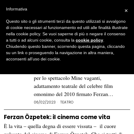
Informativa
×
Questo sito o gli strumenti terzi da questo utilizzati si avvalgono
BROWSE TAG
Mine Vaganti
di cookie necessari al funzionamento ed utili alle finalità illustrate
nella cookie policy. Se vuoi saperne di più o negare il consenso
a tutti o ad alcuni cookie, consulta la
cookie policy
.
Il debutto a teatro di Ferzan
Chiudendo questo banner, scorrendo questa pagina, cliccando
Özpetek con «Mine vaganti»
su un link o proseguendo la navigazione in altra maniera,
acconsenti all’uso dei cookie.
Quattro giorni di tutto esaurito al Teatro
Sociale di Trento, tra il 2 e il 5 febbraio,
per lo spettacolo Mine vaganti,
adattamento teatrale del celebre film
omonimo del 2010 firmato Ferzan…
06/02/2023
TEATRO
Ferzan Özpetek: il cinema come vita
È la vita – quella degna di essere vissuta – il cuore