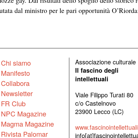
nozze gay. Dai risultati dello spoglio dello storico
alutata dal ministro per le pari opportunità O’Rior
Associazione culturale
Chi siamo
Il fascino degli
Manifesto
intellettuali
Collabora
Newsletter
Viale Filippo Turati 80
FR Club
c/o Castelnovo
23900 Lecco (LC)
NPC Magazine
Magma Magazine
www.fascinointellettuali.
Rivista Palomar
info[at]fascinointellettual