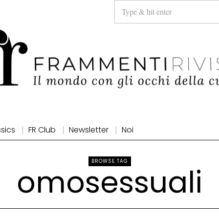
ssics
FR Club
Newsletter
Noi
BROWSE TAG
omosessuali