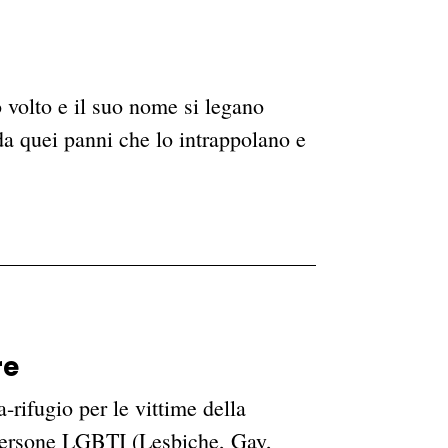
o volto e il suo nome si legano
da quei panni che lo intrappolano e
a
re
ifugio per le vittime della
 persone LGBTI (Lesbiche, Gay,