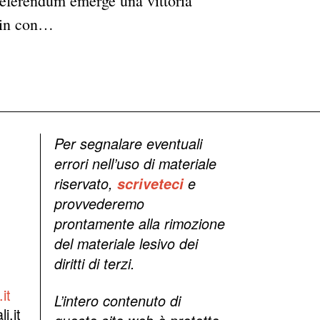
 referendum emerge una vittoria
dain con…
Per segnalare eventuali
errori nell’uso di materiale
riservato,
scriveteci
e
provvederemo
prontamente alla rimozione
del materiale lesivo dei
diritti di terzi.
it
L’intero contenuto di
i.it