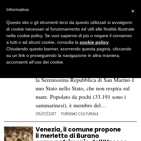
Informativa
×
Questo sito o gli strumenti terzi da questo utilizzati si avvalgono
BROWSE TAG
Patrimonio UNESCO
di cookie necessari al funzionamento ed utili alle finalità illustrate
nella cookie policy. Se vuoi saperne di più o negare il consenso
a tutti o ad alcuni cookie, consulta la
cookie policy
.
Essere e non essere in Italia: la
Chiudendo questo banner, scorrendo questa pagina, cliccando
Serenissima Repubblica di San
su un link o proseguendo la navigazione in altra maniera,
Marino
acconsenti all’uso dei cookie.
Incastrata tra Emilia Romagna e Marche,
la Serenissima Repubblica di San Marino è
uno Stato nello Stato, che non respira sul
mare. Popolato da pochi (33.191 sono i
sammarinesi), è membro del…
05/07/2017
TURISMO CULTURALE
Venezia, il comune propone
il merletto di Burano