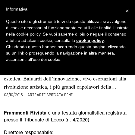
Informativa
×
Questo sito o gli strumenti terzi da questo utilizzati si avvalgono
BROWSE TAG
Tate Gallery
di cookie necessari al funzionamento ed utili alle finalità illustrate
nella cookie policy. Se vuoi saperne di più o negare il consenso
a tutti o ad alcuni cookie, consulta la
cookie policy
.
«Ophelia» di Sir Millais: il dipinto-
Chiudendo questo banner, scorrendo questa pagina, cliccando
manifesto di un movimento rivoluzionario
su un link o proseguendo la navigazione in altra maniera,
acconsenti all’uso dei cookie.
Molte sono le opere che si sono imposte come simboli
d’avanguardia e si sono fatte promotrici di una nuova
estetica. Baluardi dell’innovazione, vive esortazioni alla
rivoluzione artistica, i più grandi capolavori della…
03/10/2015
ARTE
·
ARTE SPIEGATA BENE
è una testata giornalistica registrata
Frammenti Rivista
presso il Tribunale di Lecco (n. 4/2020)
Direttore responsabile: