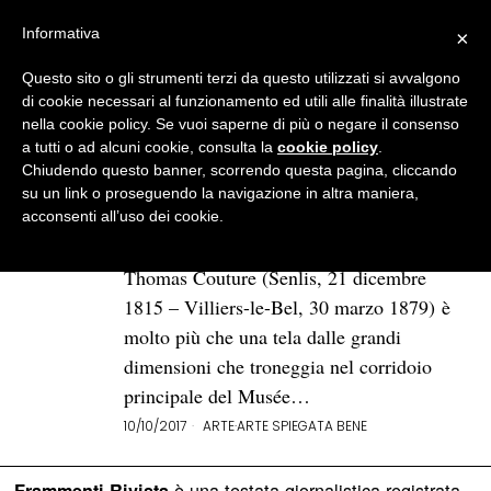
Informativa
×
Questo sito o gli strumenti terzi da questo utilizzati si avvalgono
BROWSE TAG
thomas couture
di cookie necessari al funzionamento ed utili alle finalità illustrate
nella cookie policy. Se vuoi saperne di più o negare il consenso
a tutti o ad alcuni cookie, consulta la
cookie policy
.
«Les Romains de la
Chiudendo questo banner, scorrendo questa pagina, cliccando
décadence»: la decadenza
su un link o proseguendo la navigazione in altra maniera,
della società francese
acconsenti all’uso dei cookie.
Les Romains de la décadence (1847) di
Thomas Couture (Senlis, 21 dicembre
1815 – Villiers-le-Bel, 30 marzo 1879) è
molto più che una tela dalle grandi
dimensioni che troneggia nel corridoio
principale del Musée…
10/10/2017
ARTE
·
ARTE SPIEGATA BENE
è una testata giornalistica registrata
Frammenti Rivista