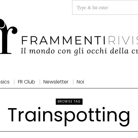
ssics
FR Club
Newsletter
Noi
BROWSE TAG
Trainspotting