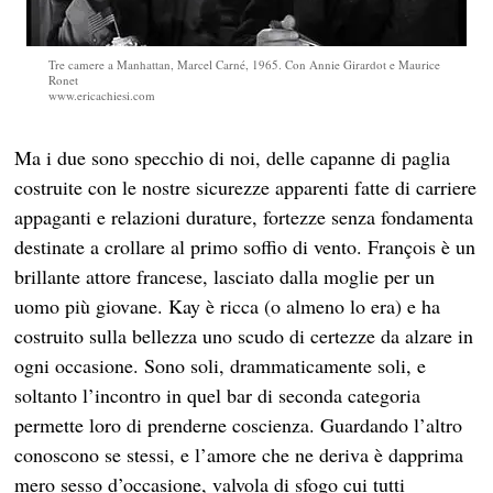
Tre camere a Manhattan, Marcel Carné, 1965. Con Annie Girardot e Maurice
Ronet
www.ericachiesi.com
Ma i due sono specchio di noi, delle capanne di paglia
costruite con le nostre sicurezze apparenti fatte di carriere
appaganti e relazioni durature, fortezze senza fondamenta
destinate a crollare al primo soffio di vento. François è un
brillante attore francese, lasciato dalla moglie per un
uomo più giovane. Kay è ricca (o almeno lo era) e ha
costruito sulla bellezza uno scudo di certezze da alzare in
ogni occasione. Sono soli, drammaticamente soli, e
soltanto l’incontro in quel bar di seconda categoria
permette loro di prenderne coscienza. Guardando l’altro
conoscono se stessi, e l’amore che ne deriva è dapprima
mero sesso d’occasione, valvola di sfogo cui tutti