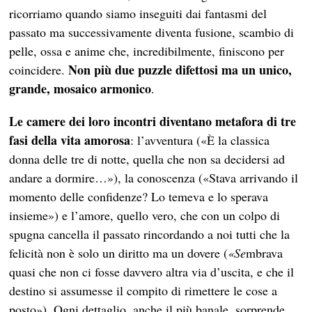
ricorriamo quando siamo inseguiti dai fantasmi del
passato ma successivamente diventa fusione, scambio di
pelle, ossa e anime che, incredibilmente, finiscono per
Non più due puzzle difettosi ma un unico,
coincidere.
grande, mosaico armonico
.
Le camere dei loro incontri diventano metafora di tre
fasi della vita amorosa
: l’avventura («È la classica
donna delle tre di notte, quella che non sa decidersi ad
andare a dormire…»), la conoscenza («Stava arrivando il
momento delle confidenze? Lo temeva e lo sperava
insieme») e l’amore, quello vero, che con un colpo di
spugna cancella il passato rincordando a noi tutti che la
felicità non è solo un diritto ma un dovere (
«Se
mbrava
quasi che non ci fosse davvero altra via d’uscita, e che il
destino si assumesse il compito di rimettere le cose a
posto»). Ogni dettaglio, anche il più banale, sorprende