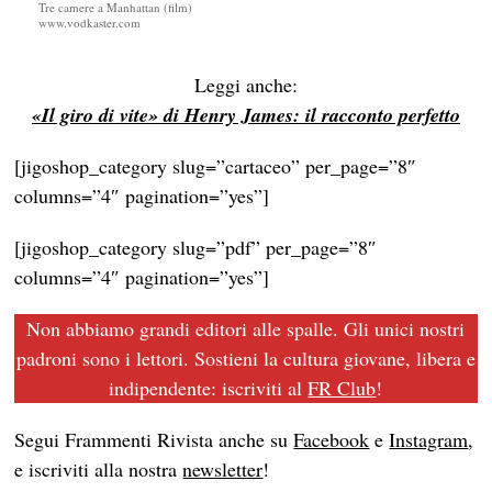
Tre camere a Manhattan (film)
www.vodkaster.com
Leggi anche:
«Il giro di vite» di Henry James: il racconto perfetto
[jigoshop_category slug=”cartaceo” per_page=”8″
columns=”4″ pagination=”yes”]
[jigoshop_category slug=”pdf” per_page=”8″
columns=”4″ pagination=”yes”]
Non abbiamo grandi editori alle spalle. Gli unici nostri
padroni sono i lettori. Sostieni la cultura giovane, libera e
indipendente: iscriviti al
FR Club
!
Segui Frammenti Rivista anche su
Facebook
e
Instagram
,
e iscriviti alla nostra
newsletter
!