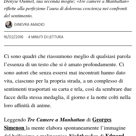
Denyse Ouimet, sua seconda moglie; «Tre camere a Manhattan»
riflette alla perfezione l’aura di dolorosa coscienza nei confronti
del sentimento.
GINEVRA AMADIO
16/02/2016
4 MINUTI DI LETTURA
Ci sono quadri che riassumono meglio di qualsiasi parola
l’essenza di un testo che si è amato profondamente. Ci
sono autori che senza essersi mai incontrati hanno dato
vita, ciascuno per la propria strada, a un complesso di
sentimenti trasportati su carta e tela, così da sembrare due
facce della stessa medaglia, il giorno e la notte colti nella
loro affinità di anime.
Georges
Leggendo
Tre Camere a Manhattan
di
Simenon
la mente elabora spontaneamente l’immagine
Edward
del bellissimo e malinconico
Nighthawkes
di