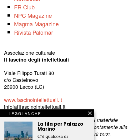
FR Club
NPC Magazine
Magma Magazine
Rivista Palomar
Associazione culturale
Il fascino degli intellettuali
Viale Filippo Turati 80
c/o Castelnovo
23900 Lecco (LC)
www.fascinointellettuali.it
info[at]fascinointellettuali.it
LEGGI ANCHE
Per segnalare eventuali errori nell’uso di materiale
La fila per Palazzo
riservato,
scriveteci
e provvederemo prontamente alla
Marino
rimozione del materiale lesivo dei diritti di terzi.
C’è qualcosa di