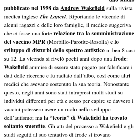
pubblicato nel 1998 da
Andrew Wakefield
sulla rivista
medica inglese
The Lancet
. Riportando le vicende di
alcuni ragazzi e delle loro famiglie, il medico suggeriva
relazione tra la somministrazione
che ci fosse una forte
del vaccino MPR
e lo
(Morbillo-Parotite-Rosolia)
sviluppo di disturbi dello spettro autistico
in ben 8 casi
frode
su 12. La vicenda si rivelò pochi anni dopo una
:
Wakefield
ammise di essere stato pagato per falsificare i
dati delle ricerche e fu radiato dall’albo, così come altri
medici che avevano sostenuto la sua teoria. Nonostante
questo, negli anni sono stati intrapresi molti studi su
individui differenti per età e sesso per capire se davvero i
vaccini potessero avere un ruolo nello sviluppo
la “teoria” di Wakefield ha trovato
dell’autismo; ma
soltanto smentite
. Gli atti del processo a Wakefield e gli
studi seguiti al suo tentativo di frode si trovano