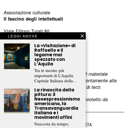
Associazione culturale
Il fascino degli intellettuali
Viale Filippo Turati 80
LEGGI ANCHE
c/o Castelnovo
23900 Lecco (LC)
La «Visitazione» di
Raffaello e il
legame mai
www.fascinointellettuali.it
spezzato con
info[at]fascinointellettuali.it
L’Aquila
Tra le mostre più
Per segnalare eventuali errori nell’uso di materiale
importanti di L’Aquila
riservato,
scriveteci
e provvederemo prontamente alla
Capitale Italiana della…
rimozione del materiale lesivo dei diritti di terzi.
La rinascita della
pittura: il
Neoespressionismo
L’intero contenuto di questo sito web è protetto da
americano, la
copyright.
Transavanguardia
italiana e i
movimenti affini
Nascosta da tempo,
©
2026
FRAMMENTI RIVISTA