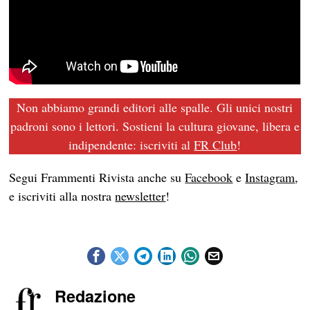
Non abbiamo grandi editori alle spalle. Gli unici nostri
padroni sono i lettori. Sostieni la cultura giovane, libera e
indipendente: iscriviti al
FR Club
!
Segui Frammenti Rivista anche su
Facebook
e
Instagram
,
e iscriviti alla nostra
newsletter
!
Redazione