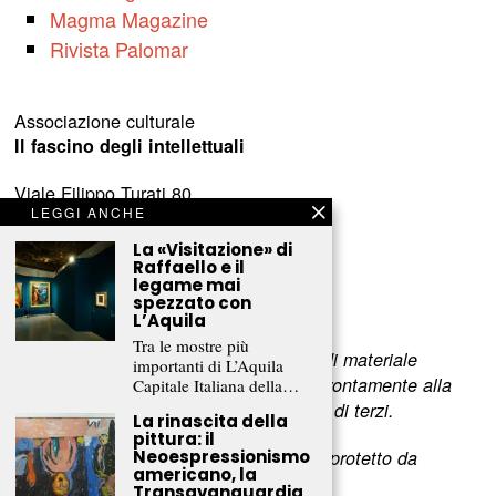
Magma Magazine
Rivista Palomar
Associazione culturale
Il fascino degli intellettuali
Viale Filippo Turati 80
LEGGI ANCHE
c/o Castelnovo
23900 Lecco (LC)
La «Visitazione» di
Raffaello e il
legame mai
www.fascinointellettuali.it
spezzato con
info[at]fascinointellettuali.it
L’Aquila
Tra le mostre più
Per segnalare eventuali errori nell’uso di materiale
importanti di L’Aquila
riservato,
scriveteci
e provvederemo prontamente alla
Capitale Italiana della…
rimozione del materiale lesivo dei diritti di terzi.
La rinascita della
pittura: il
Neoespressionismo
L’intero contenuto di questo sito web è protetto da
americano, la
copyright.
Transavanguardia