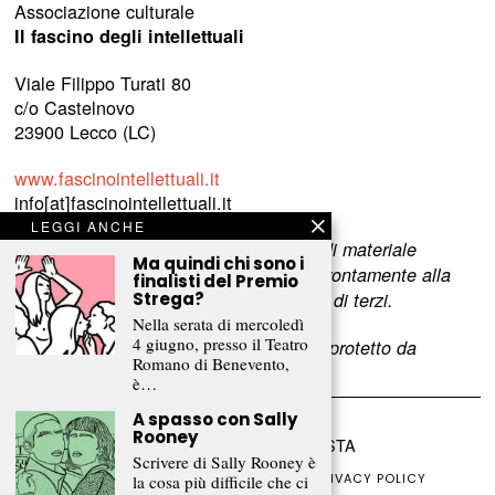
Associazione culturale
Il fascino degli intellettuali
Viale Filippo Turati 80
c/o Castelnovo
23900 Lecco (LC)
www.fascinointellettuali.it
info[at]fascinointellettuali.it
LEGGI ANCHE
Per segnalare eventuali errori nell’uso di materiale
Ma quindi chi sono i
riservato,
scriveteci
e provvederemo prontamente alla
finalisti del Premio
Strega?
rimozione del materiale lesivo dei diritti di terzi.
Nella serata di mercoledì
4 giugno, presso il Teatro
L’intero contenuto di questo sito web è protetto da
Romano di Benevento,
copyright.
è…
A spasso con Sally
Rooney
©
2026
FRAMMENTI RIVISTA
Scrivere di Sally Rooney è
CHI SIAMO
FR CLUB
COLLABORA
PRIVACY POLICY
la cosa più difficile che ci