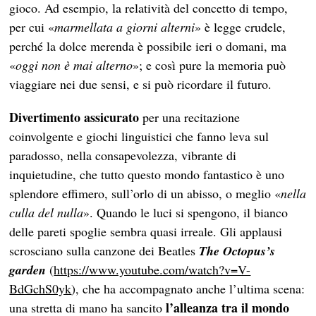
gioco. Ad esempio, la relatività del concetto di tempo,
per cui «
marmellata a giorni alterni
» è legge crudele,
perché la dolce merenda è possibile ieri o domani, ma
«
oggi non è mai alterno
»; e così pure la memoria può
viaggiare nei due sensi, e si può ricordare il futuro.
Divertimento assicurato
per una recitazione
coinvolgente e giochi linguistici che fanno leva sul
paradosso, nella consapevolezza, vibrante di
inquietudine, che tutto questo mondo fantastico è uno
splendore effimero, sull’orlo di un abisso, o meglio «
nella
culla del nulla
». Quando le luci si spengono, il bianco
delle pareti spoglie sembra quasi irreale. Gli applausi
scrosciano sulla canzone dei Beatles
The Octopus’s
garden
(
https://www.youtube.com/watch?v=V-
BdGchS0yk
), che ha accompagnato anche l’ultima scena:
l’alleanza tra il mondo
una stretta di mano ha sancito