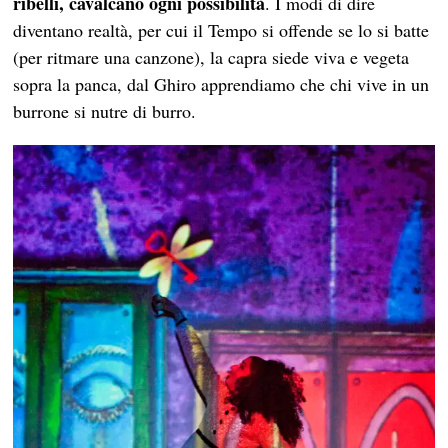
ribelli, cavalcano ogni possibilità
. I modi di dire
diventano realtà, per cui il Tempo si offende se lo si batte
(per ritmare una canzone), la capra siede viva e vegeta
sopra la panca, dal Ghiro apprendiamo che chi vive in un
burrone si nutre di burro.