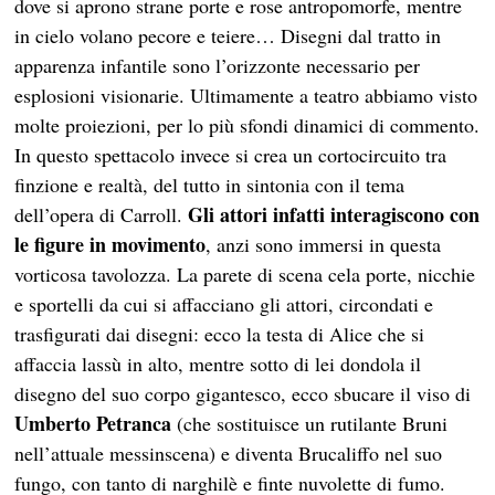
dove si aprono strane porte e rose antropomorfe, mentre
in cielo volano pecore e teiere… Disegni dal tratto in
apparenza infantile sono l’orizzonte necessario per
esplosioni visionarie. Ultimamente a teatro abbiamo visto
molte proiezioni, per lo più sfondi dinamici di commento.
In questo spettacolo invece si crea un cortocircuito tra
finzione e realtà, del tutto in sintonia con il tema
Gli attori infatti interagiscono con
dell’opera di Carroll.
le figure in movimento
, anzi sono immersi in questa
vorticosa tavolozza. La parete di scena cela porte, nicchie
e sportelli da cui si affacciano gli attori, circondati e
trasfigurati dai disegni: ecco la testa di Alice che si
affaccia lassù in alto, mentre sotto di lei dondola il
disegno del suo corpo gigantesco, ecco sbucare il viso di
Umberto Petranca
(che sostituisce un rutilante Bruni
nell’attuale messinscena) e diventa Brucaliffo nel suo
fungo, con tanto di narghilè e finte nuvolette di fumo.