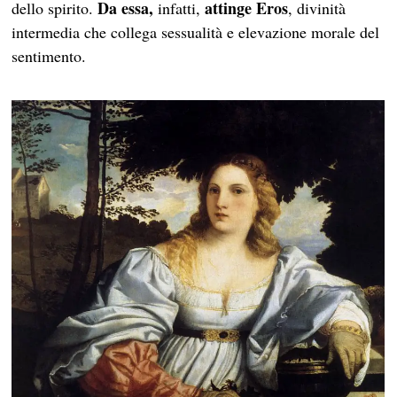
Da essa,
attinge Eros
dello spirito.
infatti,
, divinità
intermedia che collega sessualità e elevazione morale del
sentimento.