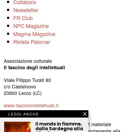
Collabora
Newsletter
FR Club
NPC Magazine
Magma Magazine
Rivista Palomar
Associazione culturale
Il fascino degli intellettuali
Viale Filippo Turati 80
c/o Castelnovo
23900 Lecco (LC)
www.fascinointellettuali.it
info[at]fascinointellettuali.it
LEGGI ANCHE
Per segnalare eventuali errori nell’uso di materiale
Il mondo in fiamme,
dalla Sardegna alla
riservato,
scriveteci
e provvederemo prontamente alla