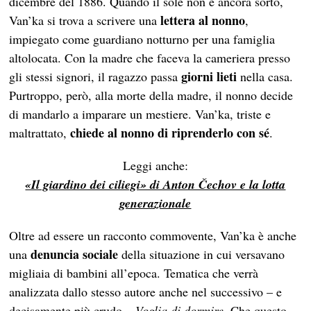
dicembre del 1886. Quando il sole non è ancora sorto,
lettera al nonno
Van’ka si trova a scrivere una
,
impiegato come guardiano notturno per una famiglia
altolocata. Con la madre che faceva la cameriera presso
giorni lieti
gli stessi signori, il ragazzo passa
nella casa.
Purtroppo, però, alla morte della madre, il nonno decide
di mandarlo a imparare un mestiere. Van’ka, triste e
chiede al nonno di riprenderlo con sé
maltrattato,
.
Leggi anche:
«Il giardino dei ciliegi» di Anton Čechov e la lotta
generazionale
Oltre ad essere un racconto commovente, Van’ka è anche
denuncia sociale
una
della situazione in cui versavano
migliaia di bambini all’epoca. Tematica che verrà
analizzata dallo stesso autore anche nel successivo – e
decisamente più crudo –
Voglia di dormire
. Che questo