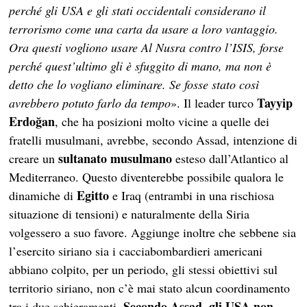
perché gli USA e gli stati occidentali considerano il
terrorismo come una carta da usare a loro vantaggio.
Ora questi vogliono usare Al Nusra contro l’ISIS, forse
perché quest’ultimo gli è sfuggito di mano, ma non è
detto che lo vogliano eliminare. Se fosse stato così
Tayyip
avrebbero potuto farlo da tempo
». Il leader turco
Erdoğan
, che ha posizioni molto vicine a quelle dei
fratelli musulmani, avrebbe, secondo Assad, intenzione di
sultanato musulmano
creare un
esteso dall’Atlantico al
Mediterraneo. Questo diventerebbe possibile qualora le
Egitto
dinamiche di
e Iraq (entrambi in una rischiosa
situazione di tensioni) e naturalmente della Siria
volgessero a suo favore. Aggiunge inoltre che sebbene sia
l’esercito siriano sia i cacciabombardieri americani
abbiano colpito, per un periodo, gli stessi obiettivi sul
territorio siriano, non c’è mai stato alcun coordinamento
Secondo Assad, gli USA non
tra i due schieramenti.