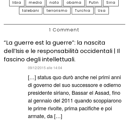
libia
media
nato
obama
Putin
Siria
talebani
terrorismo
Turchia
Usa
1 Comment
“La guerre est la guerre”: la nascita
dell’Isis e le responsabilità occidentali | Il
fascino degli intellettuali.
ha
09/12/2015 alle 14:04
detto:
[…] status quo durò anche nei primi anni
di governo del suo successore e odierno
presidente siriano, Bassar el Assad, fino
al gennaio del 2011 quando scoppiarono
le prime rivolte, prima pacifiche e poi
armate, da […]