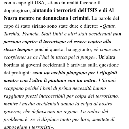
con a capo gli USA, stiano in realtà facendo il
aiutando i terroristi dell’ISIS e di Al
doppiogioco,
Nusra mentre ne denunciano i crimini
. Le parole del
«
capo di stato siriano sono state dure e dirette:
Qatar,
Turchia, Francia, Stati Uniti e altri stati occidentali
non
possono coprire il terrorismo ed essere contro allo
»
stesso tempo
poiché questo, ha aggiunto, «
è come uno
scorpione: se ce l’hai in tasca poi ti punge
». Un’altra
bordata ai governi occidentali è arrivata sulla questione
dei profughi: «
con un occhio piangono per i rifugiati
mentre con l’altro li puntano con un mitra.
I Siriani
scappano poiché i beni di prima necessità hanno
raggiunto prezzi inaccessibili per colpa del terrorismo,
mentre i media occidentali danno la colpa al nostro
governo, che definiscono un regime. La radice del
problema è: se vi dispiace tanto per loro, smettete di
appoggiare i terroristi
».