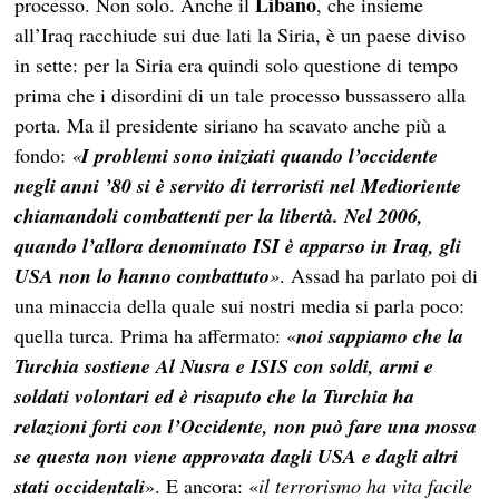
Libano
processo. Non solo. Anche il
, che insieme
all’Iraq racchiude sui due lati la Siria, è un paese diviso
in sette: per la Siria era quindi solo questione di tempo
prima che i disordini di un tale processo bussassero alla
porta. Ma il presidente siriano ha scavato anche più a
fondo:
«
I problemi sono iniziati quando l’occidente
negli anni ’80 si è servito di terroristi nel Medioriente
chiamandoli combattenti per la libertà. Nel 2006,
quando l’allora denominato ISI è apparso in Iraq, gli
USA non lo hanno combattuto
»
. Assad ha parlato poi di
una minaccia della quale sui nostri media si parla poco:
quella turca. Prima ha affermato: «
noi sappiamo che la
Turchia sostiene Al Nusra e ISIS con soldi, armi e
soldati volontari ed è risaputo che la Turchia ha
relazioni forti con l’Occidente, non può fare una mossa
se questa non viene approvata dagli USA e dagli altri
stati occidentali
». E ancora: «
il terrorismo ha vita facile