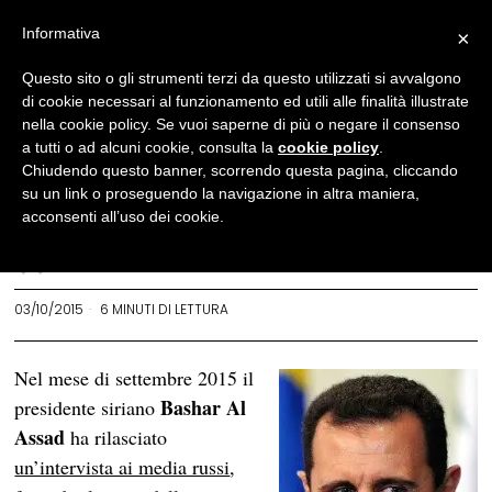
Informativa
×
Politica
Questo sito o gli strumenti terzi da questo utilizzati si avvalgono
di cookie necessari al funzionamento ed utili alle finalità illustrate
Cosa succede realmente in
nella cookie policy. Se vuoi saperne di più o negare il consenso
Siria?
a tutti o ad alcuni cookie, consulta la
cookie policy
.
Chiudendo questo banner, scorrendo questa pagina, cliccando
Assad lo spiega ai media
su un link o proseguendo la navigazione in altra maniera,
russi
acconsenti all’uso dei cookie.
YURI CASCASI
03/10/2015
6 MINUTI DI LETTURA
Nel mese di settembre 2015 il
Bashar Al
presidente siriano
Assad
ha rilasciato
un’intervista ai media russi
,