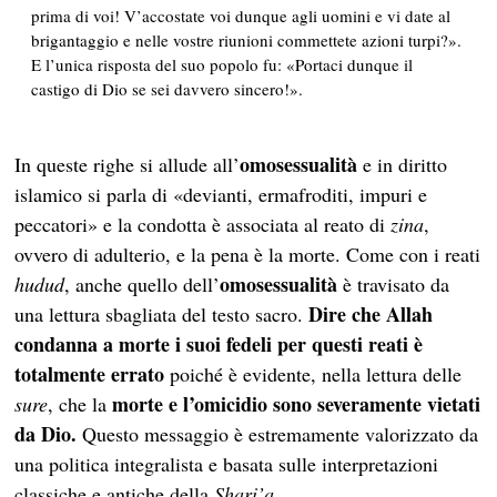
prima di voi! V’accostate voi dunque agli uomini e vi date al
brigantaggio e nelle vostre riunioni commettete azioni turpi?».
E l’unica risposta del suo popolo fu: «Portaci dunque il
castigo di Dio se sei davvero sincero!».
omosessualità
In queste righe si allude all’
e in diritto
islamico si parla di «devianti, ermafroditi, impuri e
peccatori» e la condotta è associata al reato di
zina
,
ovvero di adulterio, e la pena è la morte. Come con i reati
omosessualità
hudud
, anche quello dell’
è travisato da
Dire che Allah
una lettura sbagliata del testo sacro.
condanna a morte i suoi fedeli per questi reati è
totalmente errato
poiché è evidente, nella lettura delle
morte e l’omicidio sono severamente vietati
sure
, che la
da Dio.
Questo messaggio è estremamente valorizzato da
una politica integralista e basata sulle interpretazioni
classiche e antiche della
Shari’a
.