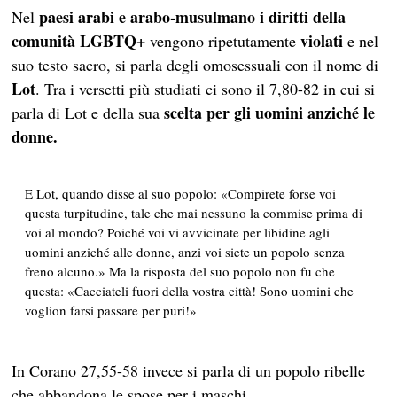
paesi
arabi e arabo-musulmano
i diritti della
Nel
comunità LGBTQ+
violati
vengono ripetutamente
e nel
suo testo sacro, si parla degli omosessuali con il nome di
Lot
. Tra i versetti più studiati ci sono il 7,80-82 in cui si
scelta per gli uomini anziché le
parla di Lot e della sua
donne.
E Lot, quando disse al suo popolo: «Compirete forse voi
questa turpitudine, tale che mai nessuno la commise prima di
voi al mondo? Poiché voi vi avvicinate per libidine agli
uomini anziché alle donne, anzi voi siete un popolo senza
freno alcuno.» Ma la risposta del suo popolo non fu che
questa: «Cacciateli fuori della vostra città! Sono uomini che
voglion farsi passare per puri!»
In Corano 27,55-58 invece si parla di un popolo ribelle
che abbandona le spose per i maschi.