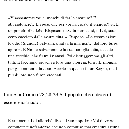
«V’accosterete voi ai maschi di fra le creature? E
abbandonerete le spose che per voi ha creato il Signore? Siete
un popolo ribelle!». Risposero: «Se tu non cessi, o Lot, sarai
certo cacciato dalla nostra città!». Rispose: «Le vostre azioni
le odio! Signore! Salvami, e salva la mia gente, dal loro turpe
agire!». E Noi lo salvammo, e la sua famiglia tutta, eccetto
una vecchia, che fu tra i rimasti. Poi distruggemmo gli altri,
tutti. E facemmo piover su loro una pioggia; terribile pioggia
per gli ammoniti invano. E certo in questo fu un Segno, ma i
più di loro non furon credenti.
Infine in Corano 28,28-29 è il popolo che chiede di
essere giustiziato:
E rammenta Lot allorché disse al suo popolo: «Voi davvero
commettete nefandezze che non commise mai creatura alcuna