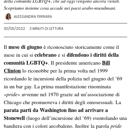
della comunità LGBTQ+, che ad oggi vengono ancora violati.
Scopriamo insieme cosa accade nei paesi arabo-musulmani.
ALESSANDRA FERRARA
30/05/2022
3 MINUTI DI LETTURA
mese di giugno
Il
è riconosciuto storicamente come il
celebrano
difendono
i diritti della
mese in cui si
e si
comunità LGBTQ+
Bill
. Il presidente americano
Clinton
lo riconobbe per la prima volta nel 1999
ricordando le incursioni della polizia nel giugno del ’69
in un bar gay. La prima manifestazione rinominata
«
pride
» avvenne nel 1970 grazie ad un’associazione di
Chicago che promuoveva i diritti degli omosessuali. La
parata partì da Washington fino ad arrivare a
Stonewell
(luogo dell’incursione del ’69) sventolando una
bandiera con i colori arcobaleno. Inoltre la parola
pride