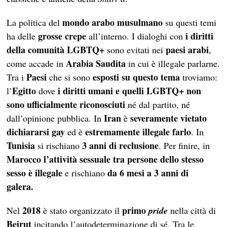
mondo
arabo musulmano
La politica del
su questi temi
grosse crepe
i diritti
ha delle
all’interno. I dialoghi con
della comunità LGBTQ+
paesi arabi
sono evitati nei
,
Arabia Saudita
come accade in
in cui è illegale parlarne.
Paesi
esposti su questo tema
Tra i
che si sono
troviamo:
Egitto
i diritti umani e quelli LGBTQ+
non
l’
dove
sono ufficialmente riconosciuti
né dal partito, né
Iran
severamente vietato
dall’opinione pubblica. In
è
dichiararsi gay
estremamente illegale farlo
ed è
. In
Tunisia
3 anni di reclusione
si rischiano
. Per finire, in
Marocco
l’attività sessuale tra persone dello stesso
sesso è illegale
da 6 mesi a 3 anni di
e rischiano
galera.
2018
primo
Nel
è stato organizzato il
pride
nella città di
Beirut
incitando l’autodeterminazione di sé. Tra le