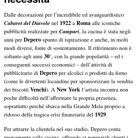
Dalle decorazioni per l’incredibile ed avanguardistico
1922
Roma
Cabaret del Diavolo
nel
a
alle iconiche
pubblicità realizzate per
Campari
, la cucina è stata negli
Depero
anni per
spunto di ispirazione e anche, in molti
modi diversi, fonte di sostentamento. Il riferimento non è
30
soltanto agli anni
‘, con la grande popolarità – ed i
conseguenti successi economici – dell’attività di
Depero
pubblicitario di
per alcolici o prodotti da forno
(come le divertenti locandine per sponsorizzare la vendita
Venchi
New York
dei biscotti
). A
l’artista incontra non
poche difficoltà nell’affermare la propria presenza,
soprattutto perché sbarca nella Grande Mela proprio a
1929
ridosso della tragica crisi finanziaria del
.
Per attrarre la clientela nel suo studio, Depero conta
nuovamente sulla cucina, offrendo ai potenziali clienti i