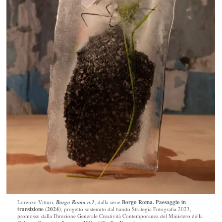
Lorenzo Vitturi,
Borgo Roma n.1
, dalla serie
Borgo Roma. Paesaggio in
transizione (2024)
, progetto sostenuto dal bando Strategia Fotografia 2023,
promosso dalla Direzione Generale Creatività Contemporanea del Ministero della