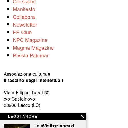
Chi siamo
Manifesto
Collabora
Newsletter
FR Club
NPC Magazine
Magma Magazine
Rivista Palomar
Associazione culturale
Il fascino degli intellettuali
Viale Filippo Turati 80
c/o Castelnovo
23900 Lecco (LC)
www.fascinointellettuali.it
LEGGI ANCHE
info[at]fascinointellettuali.it
La «Visitazione» di