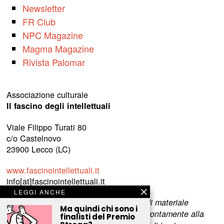
Newsletter
FR Club
NPC Magazine
Magma Magazine
Rivista Palomar
Associazione culturale
Il fascino degli intellettuali
Viale Filippo Turati 80
c/o Castelnovo
23900 Lecco (LC)
www.fascinointellettuali.it
info[at]fascinointellettuali.it
LEGGI ANCHE
Per segnalare eventuali errori nell’uso di materiale
Ma quindi chi sono i
riservato,
scriveteci
e provvederemo prontamente alla
finalisti del Premio