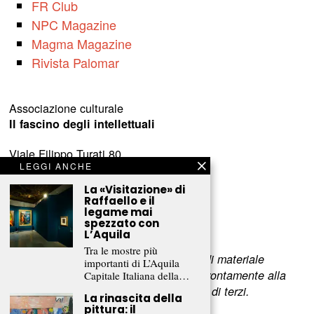
FR Club
NPC Magazine
Magma Magazine
Rivista Palomar
Associazione culturale
Il fascino degli intellettuali
Viale Filippo Turati 80
LEGGI ANCHE
c/o Castelnovo
23900 Lecco (LC)
La «Visitazione» di
Raffaello e il
legame mai
www.fascinointellettuali.it
spezzato con
info[at]fascinointellettuali.it
L’Aquila
Tra le mostre più
Per segnalare eventuali errori nell’uso di materiale
importanti di L’Aquila
riservato,
scriveteci
e provvederemo prontamente alla
Capitale Italiana della…
rimozione del materiale lesivo dei diritti di terzi.
La rinascita della
pittura: il