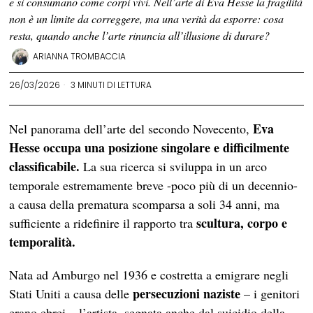
e si consumano come corpi vivi. Nell’arte di Eva Hesse la fragilità
non è un limite da correggere, ma una verità da esporre: cosa
resta, quando anche l’arte rinuncia all’illusione di durare?
ARIANNA TROMBACCIA
26/03/2026
3 MINUTI DI LETTURA
Eva
Nel panorama dell’arte del secondo Novecento,
Hesse occupa una posizione singolare e difficilmente
classificabile.
La sua ricerca si sviluppa in un arco
temporale estremamente breve -poco più di un decennio-
a causa della prematura scomparsa a soli 34 anni, ma
scultura, corpo e
sufficiente a ridefinire il rapporto tra
temporalità.
Nata ad Amburgo nel 1936 e costretta a emigrare negli
persecuzioni naziste
Stati Uniti a causa delle
– i genitori
erano ebrei – l’artista, segnata anche dal suicidio della