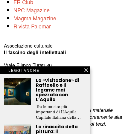
FR Club
NPC Magazine
Magma Magazine
Rivista Palomar
Associazione culturale
Il fascino degli intellettuali
Viale Filippo Turati 80
LEGGI ANCHE
c/o Castelnovo
23900 Lecco (LC)
La «Visitazione» di
Raffaello e il
legame mai
www.fascinointellettuali.it
spezzato con
info[at]fascinointellettuali.it
L’Aquila
Tra le mostre più
Per segnalare eventuali errori nell’uso di materiale
importanti di L’Aquila
riservato,
scriveteci
e provvederemo prontamente alla
Capitale Italiana della…
rimozione del materiale lesivo dei diritti di terzi.
La rinascita della
pittura: il