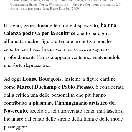
L. Bourgeois,
Maman
, 1999, bronzo, marmo, acciaio, 927 x 891 x 1024 cm,
Guggenheim Bilbao. Fonte: Wikipedia.org –
Creative Commons
Attribution 2.0
.
Autore della fotografia:
Jean-Pierre Dalbéra
(2009)
ha una
Il ragno, generalmente temuto e disprezzato,
valenza positiva per la scultrice
che lo paragona
all’amata madre, figura attenta e protettiva nonché
esperta tessitrice, la cui scomparsa aveva segnato
profondamente l’artista appena ventenne, scatenandole
una forte depressione.
Louise Bourgeois
Ad oggi
, insieme a figure cardine
Marcel Duchamp
Pablo Picasso,
come
e
è considerata
dalla critica una delle personalità che più hanno
a plasmare l’immaginario artistico del
contribuito
Novecento
, secolo da lei attraversato senza mai lasciarsi
incantare dal canto delle sirene della fama e delle mode
passeggere.