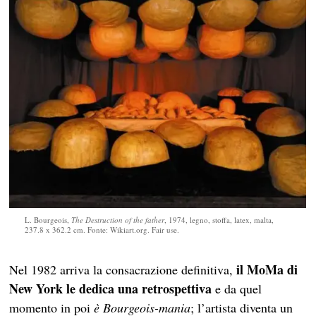
L. Bourgeois,
The Destruction of the father
, 1974, legno, stoffa, latex, malta,
237.8 x 362.2 cm. Fonte: Wikiart.org. Fair use.
il MoMa di
Nel 1982 arriva la consacrazione definitiva,
New York le dedica una retrospettiva
e da quel
momento in poi
è Bourgeois-mania
; l’artista diventa un