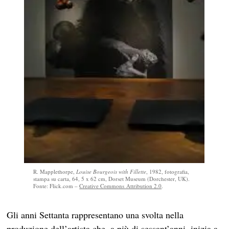
R. Mapplethorpe,
Louise Bourgeois with Fillette
, 1982, fotografia,
stampa su carta, 64, 5 x 62 cm, Dorset Museum (Dorchester, UK).
Fonte: Flick.com –
Creative Commons
Attribution 2.0
.
Gli anni Settanta rappresentano una svolta nella
produzione dell’artista che, a più di sessant’anni, inizia a