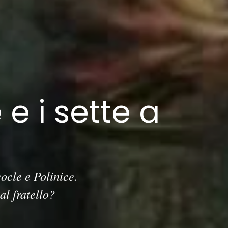
 e i sette a
ocle e Polinice.
al fratello?