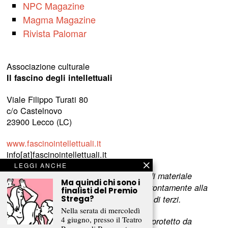
NPC Magazine
Magma Magazine
Rivista Palomar
Associazione culturale
Il fascino degli intellettuali
Viale Filippo Turati 80
c/o Castelnovo
23900 Lecco (LC)
www.fascinointellettuali.it
info[at]fascinointellettuali.it
LEGGI ANCHE
Per segnalare eventuali errori nell’uso di materiale
Ma quindi chi sono i
riservato,
scriveteci
e provvederemo prontamente alla
finalisti del Premio
rimozione del materiale lesivo dei diritti di terzi.
Strega?
Nella serata di mercoledì
4 giugno, presso il Teatro
L’intero contenuto di questo sito web è protetto da