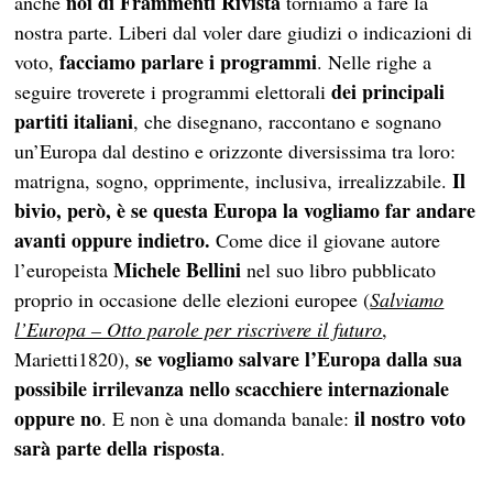
noi di Frammenti Rivista
anche
torniamo a fare la
nostra parte. Liberi dal voler dare giudizi o indicazioni di
facciamo parlare i programmi
voto,
. Nelle righe a
dei principali
seguire troverete i programmi elettorali
partiti italiani
, che disegnano, raccontano e sognano
un’Europa dal destino e orizzonte diversissima tra loro:
Il
matrigna, sogno, opprimente, inclusiva, irrealizzabile.
bivio, però, è se questa Europa la vogliamo far andare
avanti oppure indietro.
Come dice il giovane autore
Michele Bellini
l’europeista
nel suo libro pubblicato
proprio in occasione delle elezioni europee (
Salviamo
l’Europa – Otto parole per riscrivere il futuro
,
se vogliamo salvare l’Europa dalla sua
Marietti1820),
possibile irrilevanza nello scacchiere internazionale
oppure no
il nostro voto
. E non è una domanda banale:
sarà parte della risposta
.