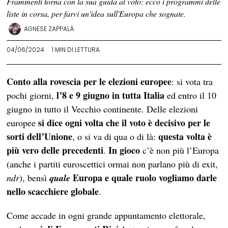
Frammenti torna con la sua guida al voto: ecco i programmi delle
liste in corsa, per farvi un'idea sull'Europa che sognate.
AGNESE ZAPPALÀ
04/06/2024
1 MIN DI LETTURA
Conto alla rovescia per le elezioni europee
: si vota tra
l’8 e 9 giugno in tutta Italia
pochi giorni,
ed entro il 10
giugno in tutto il Vecchio continente. Delle elezioni
si dice ogni volta che il voto è decisivo per le
europee
sorti dell’Unione
questa volta è
, o si va di qua o di là:
più vero delle precedenti
In gioco
.
c’è non più l’Europa
(anche i partiti euroscettici ormai non parlano più di exit,
Europa e quale ruolo vogliamo darle
ndr
), bensì
quale
nello scacchiere globale
.
Come accade in ogni grande appuntamento elettorale,