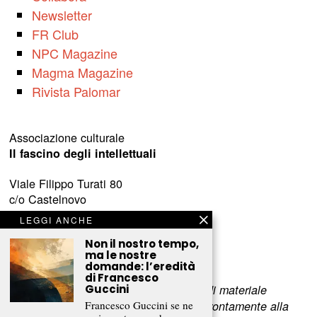
Newsletter
FR Club
NPC Magazine
Magma Magazine
Rivista Palomar
Associazione culturale
Il fascino degli intellettuali
Viale Filippo Turati 80
c/o Castelnovo
23900 Lecco (LC)
LEGGI ANCHE
www.fascinointellettuali.it
Non il nostro tempo,
ma le nostre
info[at]fascinointellettuali.it
domande: l’eredità
di Francesco
Guccini
Per segnalare eventuali errori nell’uso di materiale
Francesco Guccini se ne
riservato,
scriveteci
e provvederemo prontamente alla