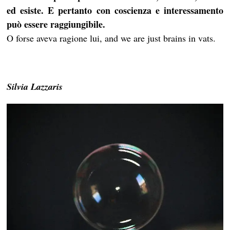
ed esiste. E pertanto con coscienza e interessamento
può essere raggiungibile.
O forse aveva ragione lui, and we are just brains in vats.
Silvia Lazzaris