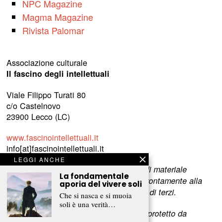
NPC Magazine
Magma Magazine
Rivista Palomar
Associazione culturale
Il fascino degli intellettuali
Viale Filippo Turati 80
c/o Castelnovo
23900 Lecco (LC)
www.fascinointellettuali.it
info[at]fascinointellettuali.it
LEGGI ANCHE
Per segnalare eventuali errori nell’uso di materiale
La fondamentale
riservato,
scriveteci
e provvederemo prontamente alla
aporia del vivere soli
rimozione del materiale lesivo dei diritti di terzi.
Che si nasca e si muoia
soli è una verità…
L’intero contenuto di questo sito web è protetto da