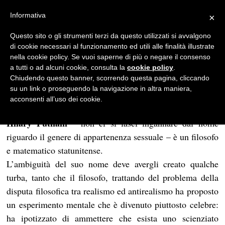
Informativa
×
Filosofia
Questo sito o gli strumenti terzi da questo utilizzati si avvalgono
di cookie necessari al funzionamento ed utili alle finalità illustrate
I cervelli in una vasca
nella cookie policy. Se vuoi saperne di più o negare il consenso
a tutti o ad alcuni cookie, consulta la
cookie policy
.
REDAZIONE
Chiudendo questo banner, scorrendo questa pagina, cliccando
su un link o proseguendo la navigazione in altra maniera,
02/03/2013
4 MINUTI DI LETTURA
acconsenti all’uso dei cookie.
Hilary Putnam
– non ci si lasci ingannare dal nome
riguardo il genere di appartenenza sessuale – è un filosofo
e matematico statunitense.
L’ambiguità del suo nome deve avergli creato qualche
turba, tanto che il filosofo, trattando del problema della
disputa filosofica tra realismo ed antirealismo ha proposto
un esperimento mentale che è divenuto piuttosto celebre:
ha ipotizzato di ammettere che esista uno scienziato