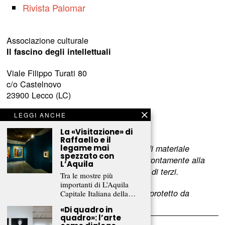
Rivista Palomar
Associazione culturale
Il fascino degli intellettuali
Viale Filippo Turati 80
c/o Castelnovo
23900 Lecco (LC)
www.fascinointellettuali.it
LEGGI ANCHE
info[at]fascinointellettuali.it
La «Visitazione» di
Raffaello e il
legame mai
Per segnalare eventuali errori nell’uso di materiale
spezzato con
riservato,
scriveteci
e provvederemo prontamente alla
L’Aquila
rimozione del materiale lesivo dei diritti di terzi.
Tra le mostre più
importanti di L’Aquila
L’intero contenuto di questo sito web è protetto da
Capitale Italiana della…
copyright.
«Di quadro in
quadro»: l’arte