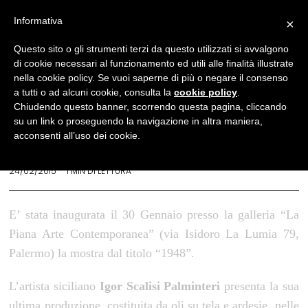
Informativa
×
Mostre
Questo sito o gli strumenti terzi da questo utilizzati si avvalgono
di cookie necessari al funzionamento ed utili alle finalità illustrate
Il dialogo impossibile: Igor
nella cookie policy. Se vuoi saperne di più o negare il consenso
Scalisi Palminteri alla
a tutti o ad alcuni cookie, consulta la
cookie policy
.
Chiudendo questo banner, scorrendo questa pagina, cliccando
galleria La Piana di Palermo
su un link o proseguendo la navigazione in altra maniera,
acconsenti all’uso dei cookie.
GIUSEPPE ALLETTO
24/02/2015
1 MIN DI LETTURA
E’ stata inaugurata il 30 Gennaio presso la galleria “La
Piana Arte Contemporanea” (via Isidoro La Lumia 79,
Palermo) la mostra dal titolo “1948”.
L’artista siciliano
Igor Scalisi Palminteri
presenta la sua
ultima produzione, costituita da oli su tela e ardesie, nelle