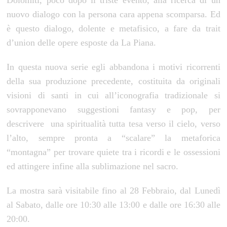
Dolomiti, poco dopo il triste evento, alla ricerca di un
nuovo dialogo con la persona cara appena scomparsa. Ed
è questo dialogo, dolente e metafisico, a fare da trait
d’union delle opere esposte da La Piana.
In questa nuova serie egli abbandona i motivi ricorrenti
della sua produzione precedente, costituita da originali
visioni di santi in cui all’iconografia tradizionale si
sovrapponevano suggestioni fantasy e pop, per
descrivere una spiritualità tutta tesa verso il cielo, verso
l’alto, sempre pronta a “scalare” la metaforica
“montagna” per trovare quiete tra i ricordi e le ossessioni
ed attingere infine alla sublimazione nel sacro.
La mostra sarà visitabile fino al 28 Febbraio, dal Lunedì
al Sabato, dalle ore 10:30 alle 13:00 e dalle ore 16:30 alle
20:00.