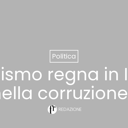
Politica
dismo regna in I
ella corruzion
REDAZIONE