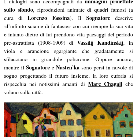
immagini proiettate
I dialoghi sono accompagnati da
sullo sfondo
, riproduzioni animate di quadri famosi (a
Lorenzo Fassina
Sognatore
cura di
). Il
descrive
«l’infinito sciame di fantasie» con cui riempie la sua vita
e intanto dietro di lui prendono vita paesaggi del periodo
Vassilij Kandinskij
pre-astrattista (1908-1909) di
, in
viola e arancione sgargiante che gradatamente si
sfilacciano in girandole policrome. Oppure ancora,
Sognatore
Nasten’ka
mentre il
e
sono persi in nuvole di
sogno progettando il futuro insieme, la loro euforia si
Marc Chagall
rispecchia nei notissimi amanti di
che
volano sulla città.