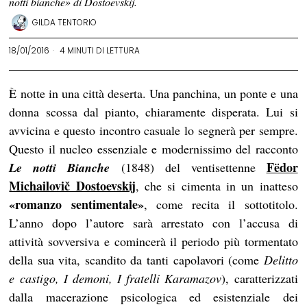
notti bianche» di Dostoevskij.
GILDA TENTORIO
18/01/2016
4 MINUTI DI LETTURA
È notte in una città deserta. Una panchina, un ponte e una
donna scossa dal pianto, chiaramente disperata. Lui si
avvicina e questo incontro casuale lo segnerà per sempre.
Questo il nucleo essenziale e modernissimo del racconto
Fëdor
Le notti Bianche
(1848) del ventisettenne
Michailovič Dostoevskij
,
che si cimenta in un inatteso
«romanzo sentimentale»
, come recita il sottotitolo.
L’anno dopo l’autore sarà arrestato con l’accusa di
attività sovversiva e comincerà il periodo più tormentato
della sua vita, scandito da tanti capolavori (come
Delitto
e castigo, I demoni, I fratelli Karamazov
), caratterizzati
dalla macerazione psicologica ed esistenziale dei