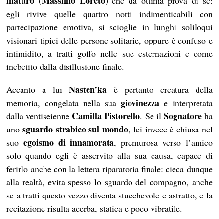
maturo
Massimo Loreto
(
) che dà ottima prova di sé:
egli rivive quelle quattro notti indimenticabili con
partecipazione emotiva, si scioglie in lunghi soliloqui
visionari tipici delle persone solitarie, oppure è confuso e
intimidito, a tratti goffo nelle sue esternazioni e come
inebetito dalla disillusione finale.
Nasten’ka
Accanto a lui
è pertanto creatura della
giovinezza
memoria, congelata nella sua
e interpretata
Camilla Pistorello
Sognatore
dalla ventiseienne
. Se il
ha
sguardo strabico sul mondo
uno
, lei invece è chiusa nel
egoismo di innamorata
suo
, premurosa verso l’amico
solo quando egli è asservito alla sua causa, capace di
ferirlo anche con la lettera riparatoria finale: cieca dunque
alla realtà, evita spesso lo sguardo del compagno, anche
se a tratti questo vezzo diventa stucchevole e astratto, e la
recitazione risulta acerba, statica e poco vibratile.