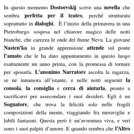
Dostoevskij
novella
In questo momento
scrive una
che
perfetta per il teatro
sembra
, perché strutturata
dialoghi
soprattutto in
. È l’inizio della primavera in una
Pietroburgo sospesa nel chiarore magico delle notti
bianche, che carezza le onde del fiume Neva. La giovane
Nasten’ka
attende
in grande apprensione
sul ponte
l’amato
che le ha dato appuntamento in questo luogo
esattamente un anno prima, con la promessa di tornare
L’anonimo Narratore
per sposarla.
ascolta la ragazza,
la
se ne innamora all’istante, e nelle notti seguenti
consola
la consiglia
cerca di aiutarla
,
e
, pronto a
sacrificarsi per assecondare i suoi desideri. Egli è un
Sognatore
, che trova la felicità solo nelle fragili
composizioni della mente, viaggiando fra meraviglie e
labili fantasmi. Questa però è un’avventura viva, e veri
l’Altro
sono i suoi palpiti d’amore. E quando sembra che