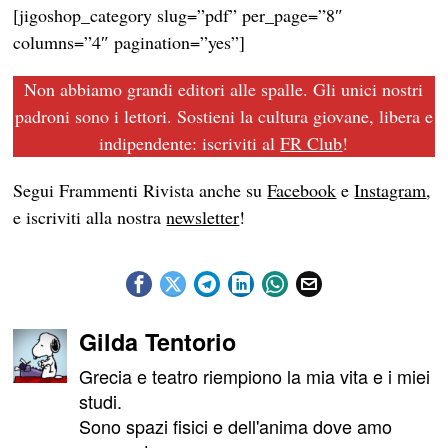
[jigoshop_category slug=”pdf” per_page=”8″
columns=”4″ pagination=”yes”]
Non abbiamo grandi editori alle spalle. Gli unici nostri
padroni sono i lettori. Sostieni la cultura giovane, libera e
indipendente: iscriviti al
FR Club
!
Segui Frammenti Rivista anche su
Facebook
e
Instagram
,
e iscriviti alla nostra
newsletter
!
Gilda Tentorio
Grecia e teatro riempiono la mia vita e i miei
studi.
Sono spazi fisici e dell'anima dove amo