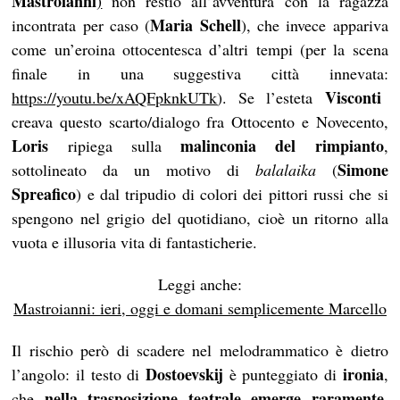
Mastroianni
)
non restio all’avventura con la ragazza
Maria Schell
incontrata per caso (
), che invece appariva
come un’eroina ottocentesca d’altri tempi (per la scena
finale in una suggestiva città innevata:
Visconti
https://youtu.be/xAQFpknkUTk
). Se l’esteta
creava questo scarto/dialogo fra Ottocento e Novecento,
Loris
malinconia del rimpianto
ripiega sulla
,
Simone
sottolineato da un motivo di
balalaika
(
Spreafico
) e dal tripudio di colori dei pittori russi che si
spengono nel grigio del quotidiano, cioè un ritorno alla
vuota e illusoria vita di fantasticherie.
Leggi anche:
Mastroianni: ieri, oggi e domani semplicemente Marcello
Il rischio però di scadere nel melodrammatico è dietro
Dostoevskij
ironia
l’angolo: il testo di
è punteggiato di
,
nella trasposizione teatrale emerge raramente
che
.