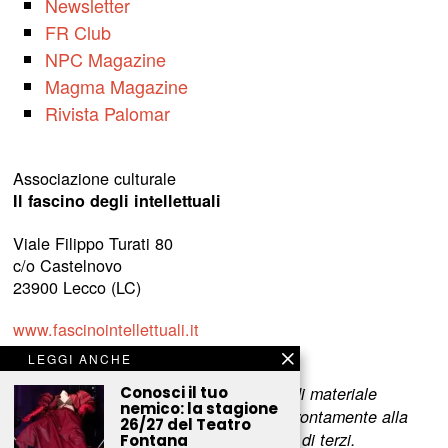
Newsletter
FR Club
NPC Magazine
Magma Magazine
Rivista Palomar
Associazione culturale
Il fascino degli intellettuali
Viale Filippo Turati 80
c/o Castelnovo
23900 Lecco (LC)
www.fascinointellettuali.it
info[at]fascinointellettuali.it
LEGGI ANCHE
Conosci il tuo
Per segnalare eventuali errori nell’uso di materiale
nemico: la stagione
riservato,
scriveteci
e provvederemo prontamente alla
26/27 del Teatro
rimozione del materiale lesivo dei diritti di terzi.
Fontana