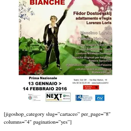
[jigoshop_category slug=”cartaceo” per_page=”8″
columns=”4″ pagination=”yes”]