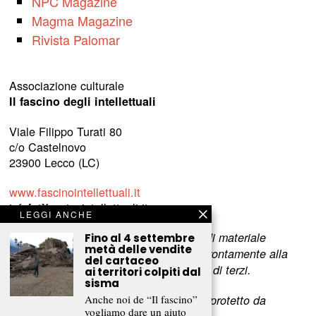
NPC Magazine
Magma Magazine
Rivista Palomar
Associazione culturale
Il fascino degli intellettuali
Viale Filippo Turati 80
c/o Castelnovo
23900 Lecco (LC)
www.fascinointellettuali.it
info[at]fascinointellettuali.it
LEGGI ANCHE
Per segnalare eventuali errori nell’uso di materiale
Fino al 4 settembre
metà delle vendite
riservato,
scriveteci
e provvederemo prontamente alla
del cartaceo
rimozione del materiale lesivo dei diritti di terzi.
ai territori colpiti dal
sisma
L’intero contenuto di questo sito web è protetto da
Anche noi de “Il fascino”
vogliamo dare un aiuto