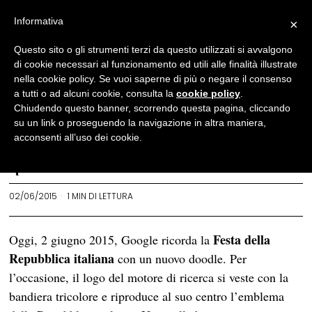
Informativa
×
#IntellectualDoodle
·
News
Questo sito o gli strumenti terzi da questo utilizzati si avvalgono
di cookie necessari al funzionamento ed utili alle finalità illustrate
#IntellectualDoodle – Festa
nella cookie policy. Se vuoi saperne di più o negare il consenso
della Repubblica:
a tutti o ad alcuni cookie, consulta la
cookie policy
.
Chiudendo questo banner, scorrendo questa pagina, cliccando
l’emblema della Repubblica
su un link o proseguendo la navigazione in altra maniera,
italiana
acconsenti all’uso dei cookie.
REDAZIONE
02/06/2015
1 MIN DI LETTURA
Festa della
Oggi, 2 giugno 2015, Google ricorda la
Repubblica italiana
con un nuovo doodle. Per
l’occasione, il logo del motore di ricerca si veste con la
bandiera tricolore e riproduce al suo centro l’emblema