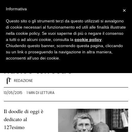
Informativa
×
#IntellectualDoodle
·
News
Questo sito o gli strumenti terzi da questo utilizzati si avvalgono
di cookie necessari al funzionamento ed utili alle finalità illustrate
#IntellectualDoodle – Inge
nella cookie policy. Se vuoi saperne di più o negare il consenso
Lehmann, la scienziata
a tutti o ad alcuni cookie, consulta la
cookie policy
.
Chiudendo questo banner, scorrendo questa pagina, cliccando
danese
su un link o proseguendo la navigazione in altra maniera,
che studiò terremoti e
acconsenti all’uso dei cookie.
nucleo terrestre
REDAZIONE
13/05/2015
1 MIN DI LETTURA
Il doodle di oggi è
dedicato al
127esimo