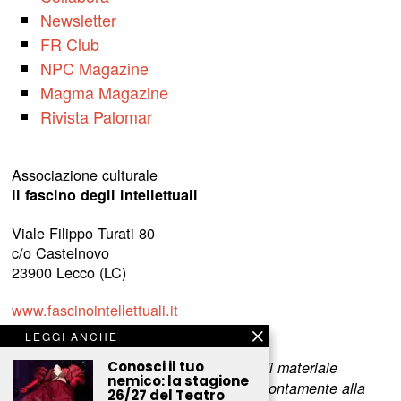
Newsletter
FR Club
NPC Magazine
Magma Magazine
Rivista Palomar
Associazione culturale
Il fascino degli intellettuali
Viale Filippo Turati 80
c/o Castelnovo
23900 Lecco (LC)
www.fascinointellettuali.it
info[at]fascinointellettuali.it
LEGGI ANCHE
Conosci il tuo
Per segnalare eventuali errori nell’uso di materiale
nemico: la stagione
riservato,
scriveteci
e provvederemo prontamente alla
26/27 del Teatro