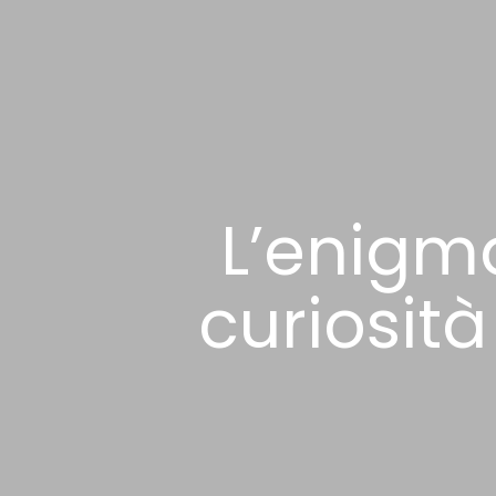
L’enigm
curiosità