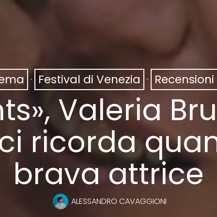
nema
·
Festival di Venezia
·
Recensioni 
nts», Valeria Br
 ci ricorda qua
brava attrice
ALESSANDRO CAVAGGIONI