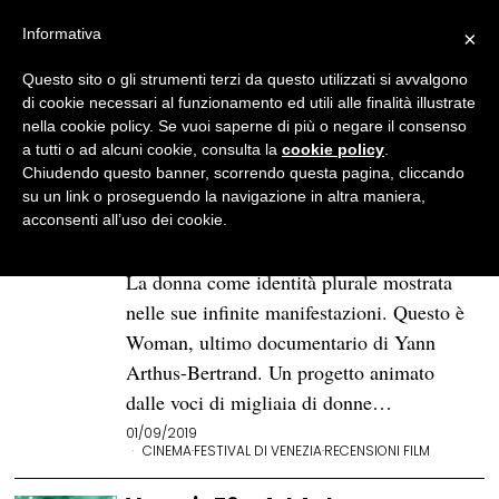
Informativa
×
Questo sito o gli strumenti terzi da questo utilizzati si avvalgono
BROWSE TAG
festival di venezia
di cookie necessari al funzionamento ed utili alle finalità illustrate
nella cookie policy. Se vuoi saperne di più o negare il consenso
a tutti o ad alcuni cookie, consulta la
cookie policy
.
Venezia76. «Woman», il volto
Chiudendo questo banner, scorrendo questa pagina, cliccando
della donna nell’ultima opera
su un link o proseguendo la navigazione in altra maniera,
di Yann Arthus-Bertrand
acconsenti all’uso dei cookie.
La maternità, l’educazione, la sessualità.
La donna come identità plurale mostrata
nelle sue infinite manifestazioni. Questo è
Woman, ultimo documentario di Yann
Arthus-Bertrand. Un progetto animato
dalle voci di migliaia di donne…
01/09/2019
CINEMA
·
FESTIVAL DI VENEZIA
·
RECENSIONI FILM