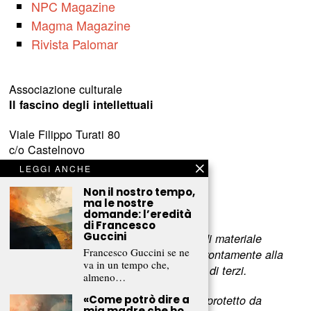
NPC Magazine
Magma Magazine
Rivista Palomar
Associazione culturale
Il fascino degli intellettuali
Viale Filippo Turati 80
c/o Castelnovo
23900 Lecco (LC)
LEGGI ANCHE
Non il nostro tempo,
www.fascinointellettuali.it
ma le nostre
info[at]fascinointellettuali.it
domande: l’eredità
di Francesco
Guccini
Per segnalare eventuali errori nell’uso di materiale
Francesco Guccini se ne
riservato,
scriveteci
e provvederemo prontamente alla
va in un tempo che,
rimozione del materiale lesivo dei diritti di terzi.
almeno…
L’intero contenuto di questo sito web è protetto da
«Come potrò dire a
mia madre che ho