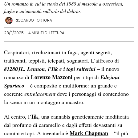
Un romanzo in cui la storia del 1980 si mescola a ossessioni,
fughe e un’umanità sull’orlo del delirio.
RICCARDO TORTORA
28/11/2025
4 MINUTI DI LETTURA
Cospiratori, rivoluzionari in fuga, agenti segreti,
trafficanti, teppisti, telepati, sognatori. L’affresco di
81280JL. Lennon, l’Iik e i topi salterini
– il nuovo
Lorenzo Mazzoni
romanzo di
per i tipi di
Edizioni
Spartaco
– è composito e multiforme: un grande e
coerente
entrelacement
dove i personaggi si contendono
la scena in un montaggio a incastro.
Iik
Al centro, l’
, una cannabis geneticamente modificata
dal profumo di caramello e dagli effetti devastanti su
Mark Chapman
uomini e topi. A inventarla è
– “il più