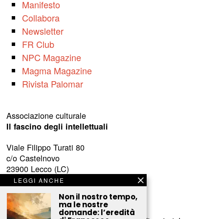
Manifesto
Collabora
Newsletter
FR Club
NPC Magazine
Magma Magazine
Rivista Palomar
Associazione culturale
Il fascino degli intellettuali
Viale Filippo Turati 80
c/o Castelnovo
23900 Lecco (LC)
LEGGI ANCHE
www.fascinointellettuali.it
Non il nostro tempo,
info[at]fascinointellettuali.it
ma le nostre
domande: l’eredità