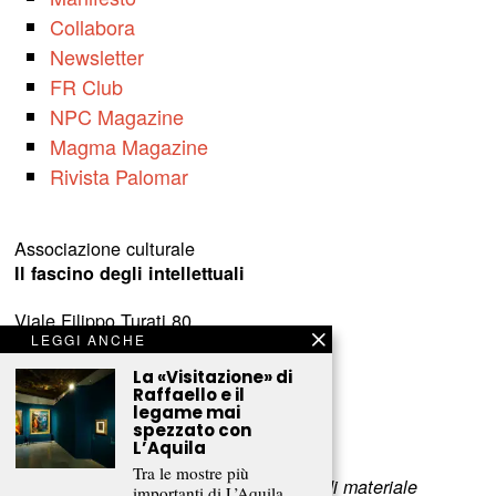
Collabora
Newsletter
FR Club
NPC Magazine
Magma Magazine
Rivista Palomar
Associazione culturale
Il fascino degli intellettuali
Viale Filippo Turati 80
LEGGI ANCHE
c/o Castelnovo
23900 Lecco (LC)
La «Visitazione» di
Raffaello e il
legame mai
www.fascinointellettuali.it
spezzato con
info[at]fascinointellettuali.it
L’Aquila
Tra le mostre più
Per segnalare eventuali errori nell’uso di materiale
importanti di L’Aquila