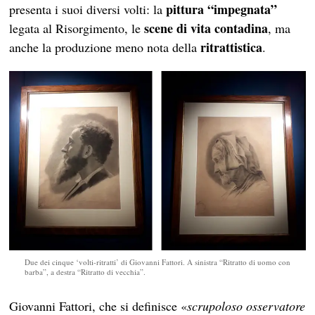
pittura “impegnata”
presenta i suoi diversi volti: la
scene di vita contadina
legata al Risorgimento, le
, ma
ritrattistica
anche la produzione meno nota della
.
Due dei cinque ‘volti-ritratti’ di Giovanni Fattori. A sinistra “Ritratto di uomo con
barba”, a destra “Ritratto di vecchia”.
Giovanni Fattori, che si definisce «
scrupoloso osservatore