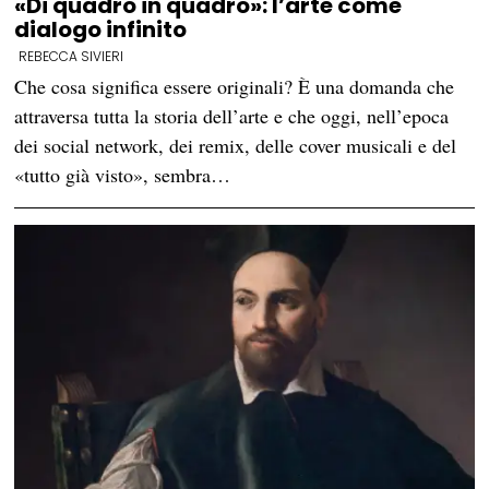
«Di quadro in quadro»: l’arte come
dialogo infinito
REBECCA SIVIERI
Che cosa significa essere originali? È una domanda che
attraversa tutta la storia dell’arte e che oggi, nell’epoca
dei social network, dei remix, delle cover musicali e del
«tutto già visto», sembra…