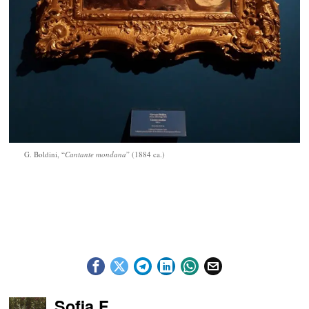
G. Boldini, “
Cantante mondana
” (1884 ca.)
Sofia F.