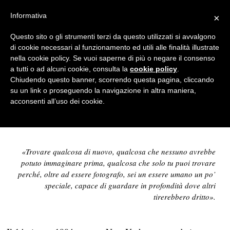
Informativa
×
Fotografia
Questo sito o gli strumenti terzi da questo utilizzati si avvalgono
di cookie necessari al funzionamento ed utili alle finalità illustrate
Margaret Bourke-White,
nella cookie policy. Se vuoi saperne di più o negare il consenso
testimone del secolo scorso
a tutti o ad alcuni cookie, consulta la
cookie policy
.
Chiudendo questo banner, scorrendo questa pagina, cliccando
CAMILLA VOLPE
su un link o proseguendo la navigazione in altra maniera,
acconsenti all’uso dei cookie.
01/11/2015
3 MINUTI DI LETTURA
«Trovare qualcosa di nuovo, qualcosa che nessuno avrebbe
potuto immaginare prima, qualcosa che solo tu puoi trovare
perché, oltre ad essere fotografo, sei un essere umano un po’
speciale, capace di guardare in profondità dove altri
tirerebbero dritto».