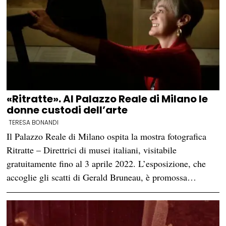
«Ritratte». Al Palazzo Reale di Milano le
donne custodi dell’arte
TERESA BONANDI
Il Palazzo Reale di Milano ospita la mostra fotografica
Ritratte – Direttrici di musei italiani, visitabile
gratuitamente fino al 3 aprile 2022. L’esposizione, che
accoglie gli scatti di Gerald Bruneau, è promossa…