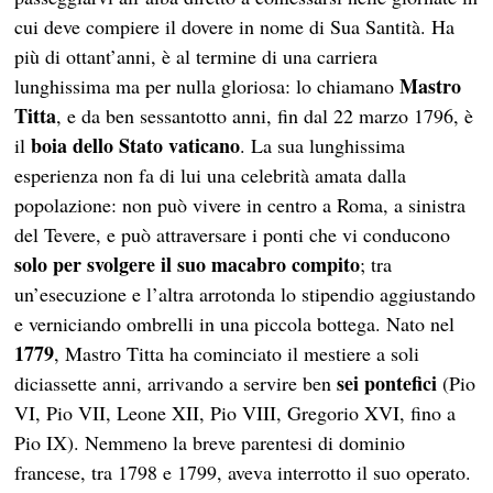
cui deve compiere il dovere in nome di Sua Santità. Ha
più di ottant’anni, è al termine di una carriera
Mastro
lunghissima ma per nulla gloriosa: lo chiamano
Titta
, e da ben sessantotto anni, fin dal 22 marzo 1796, è
boia dello Stato vaticano
il
. La sua lunghissima
esperienza non fa di lui una celebrità amata dalla
popolazione: non può vivere in centro a Roma, a sinistra
del Tevere, e può attraversare i ponti che vi conducono
solo per svolgere il suo macabro compito
; tra
un’esecuzione e l’altra arrotonda lo stipendio aggiustando
e verniciando ombrelli in una piccola bottega. Nato nel
1779
, Mastro Titta ha cominciato il mestiere a soli
sei pontefici
diciassette anni, arrivando a servire ben
(Pio
VI, Pio VII, Leone XII, Pio VIII, Gregorio XVI, fino a
Pio IX). Nemmeno la breve parentesi di dominio
francese, tra 1798 e 1799, aveva interrotto il suo operato.