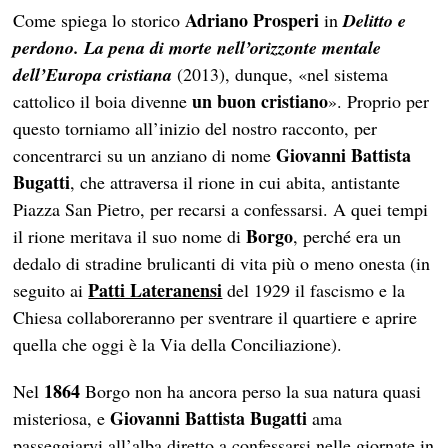
Adriano Prosperi
Come spiega lo storico
in
Delitto e
perdono. La pena di morte nell’orizzonte mentale
dell’Europa cristiana
(2013), dunque, «nel sistema
un buon cristiano
cattolico il boia divenne
». Proprio per
questo torniamo all’inizio del nostro racconto, per
Giovanni Battista
concentrarci su un anziano di nome
Bugatti
, che attraversa il rione in cui abita, antistante
Piazza San Pietro, per recarsi a confessarsi. A quei tempi
Borgo
il rione meritava il suo nome di
, perché era un
dedalo di stradine brulicanti di vita più o meno onesta (in
Patti Lateranensi
seguito ai
del 1929 il fascismo e la
Chiesa collaboreranno per sventrare il quartiere e aprire
quella che oggi è la Via della Conciliazione).
1864
Nel
Borgo non ha ancora perso la sua natura quasi
Giovanni Battista Bugatti
misteriosa, e
ama
passeggiarvi all’alba diretto a confessarsi nelle giornate in