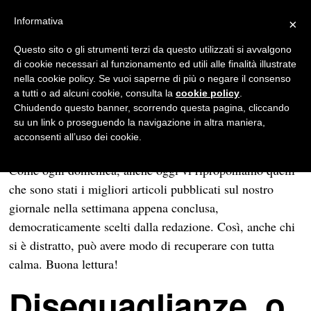
Informativa
×
Il meglio della settimana
Questo sito o gli strumenti terzi da questo utilizzati si avvalgono
di cookie necessari al funzionamento ed utili alle finalità illustrate
Il meglio della settimana
nella cookie policy. Se vuoi saperne di più o negare il consenso
a tutti o ad alcuni cookie, consulta la
cookie policy
.
REDAZIONE
Chiudendo questo banner, scorrendo questa pagina, cliccando
su un link o proseguendo la navigazione in altra maniera,
22/01/2017
1 MIN DI LETTURA
acconsenti all’uso dei cookie.
Come ogni domenica, anche oggi vi riproponiamo quelli
che sono stati i migliori articoli pubblicati sul nostro
giornale nella settimana appena conclusa,
democraticamente scelti dalla redazione. Così, anche chi
si è distratto, può avere modo di recuperare con tutta
calma. Buona lettura!
Diseguaglianze, o