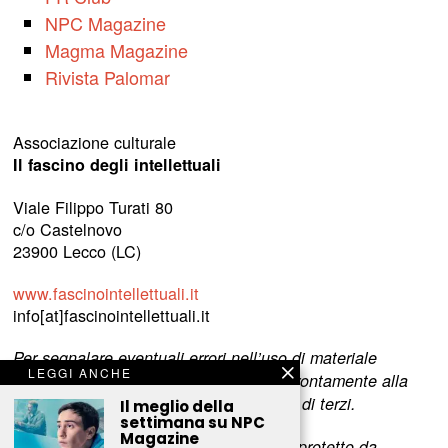
NPC Magazine
Magma Magazine
Rivista Palomar
Associazione culturale
Il fascino degli intellettuali
Viale Filippo Turati 80
c/o Castelnovo
23900 Lecco (LC)
www.fascinointellettuali.it
info[at]fascinointellettuali.it
Per segnalare eventuali errori nell’uso di materiale
LEGGI ANCHE
riservato,
scriveteci
e provvederemo prontamente alla
rimozione del materiale lesivo dei diritti di terzi.
Il meglio della
settimana su NPC
Magazine
L’intero contenuto di questo sito web è protetto da