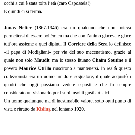
occhi a cui è stata tolta l’età (caro Capossela!).
E quindi ci si ferma.
Jonas Netter
(1867-1946) era un qualcuno che non poteva
permettersi di essere bohémien ma che con l’animo giaceva e giace
tutt’ora assieme a quei dipinti. Il
Corriere della Sera
lo definisce
«il papà di Modigliani» per via del suo mecenatismo, grazie al
quale non solo
Maudit
, ma lo stesso lituano
Chaïm Soutine
e il
povero
Maurice Utrillo
riuscirono a mantenersi. In realtà questo
collezionista era un uomo timido e sognatore, il quale acquistò i
quadri che oggi possiamo vedere esposti e che fu sempre
considerato un visionario per i suoi insoliti gusti artistici.
Un uomo qualunque ma di inestimabile valore, sotto ogni punto di
vista e ritratto da
Kisling
nel lontano 1920.