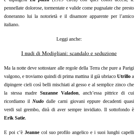
pennellate dolorose, tormentate e valide come pugnalate che presto
doneranno lui la notorietà e il disamore apparente per l’amico
italiano.
Leggi anche:
I nudi di Modigliani: scandalo e seduzione
Ma la notte deve sottostare alle regole della Terra che pure a Parigi
valgono, e troviamo quindi di prima mattina il già ubriaco
Utrillo
a
dipingere cieli così belli mischiati al gesso e al semplice zinco che
la stessa madre
Suzanne Valadon
, anch’essa pittrice di cui
ricordiamo il
Nudo
dalle carni giovani
eppure decadenti quasi
verdi sul grembo, dirà di aver sempre invidiato. Il sottofondo è
Erik Satie
.
E poi c’è
Jeanne
col suo profilo angelico e i suoi lunghi capelli