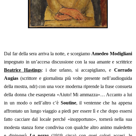
Dal far della sera arriva la notte, e scorgiamo
Amedeo Modigliani
impegnato in un’accesa discussione con la sua amante e scrittrice
Beatrice Hastings
: i due urlano, si accapigliano, e
Corrado
Augias
(scrittore e giornalista più volte presente nell’audioguida
della mostra, ndr) con una voce moderna riprende la frase consueta
della donna che esasperata «Aiuto! Mi ammazza»… Accanto a lui
in un modo o nell’altro c’è
Soutine
, il ventenne che ha appena
affrontato un lungo viaggio a piedi per essere lì e che dopo essersi
fatto cacciare dal locale perché «inopportuno», tornerà nella sua
modesta stanza forse condivisa con qualche altro animo maledetto
e dipingerà
La pazza
(1919 circa) con quei colori accesi, le