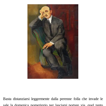
Basta distanziarsi leggermente dalla perenne folla che invade le
sale la domenica pomeriggio per lasciarsi portare via, quel tanto