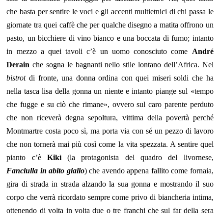
che basta per sentire le voci e gli accenti multietnici di chi passa le
giornate tra quei caffè che per qualche disegno a matita offrono un
pasto, un bicchiere di vino bianco e una boccata di fumo; intanto
in mezzo a quei tavoli c’è un uomo conosciuto come
André
Derain
che sogna le bagnanti nello stile lontano dell’Africa. Nel
bistrot
di fronte, una donna ordina con quei miseri soldi che ha
nella tasca lisa della gonna un niente e intanto piange sul «tempo
che fugge e su ciò che rimane», ovvero sul caro parente perduto
che non riceverà degna sepoltura, vittima della povertà perché
Montmartre costa poco sì, ma porta via con sé un pezzo di lavoro
che non tornerà mai più così come la vita spezzata. A sentire quel
pianto c’è
Kikì
(la protagonista del quadro del livornese,
Fanciulla in abito giallo
) che avendo appena fallito come fornaia,
gira di strada in strada alzando la sua gonna e mostrando il suo
corpo che verrà ricordato sempre come privo di biancheria intima,
ottenendo di volta in volta due o tre franchi che sul far della sera