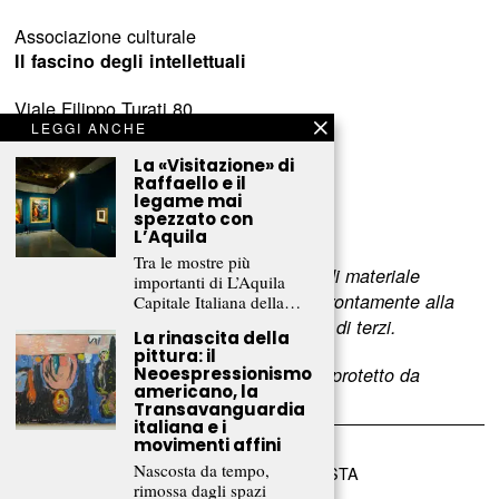
Associazione culturale
Il fascino degli intellettuali
Viale Filippo Turati 80
LEGGI ANCHE
c/o Castelnovo
23900 Lecco (LC)
La «Visitazione» di
Raffaello e il
legame mai
www.fascinointellettuali.it
spezzato con
info[at]fascinointellettuali.it
L’Aquila
Tra le mostre più
Per segnalare eventuali errori nell’uso di materiale
importanti di L’Aquila
riservato,
scriveteci
e provvederemo prontamente alla
Capitale Italiana della…
rimozione del materiale lesivo dei diritti di terzi.
La rinascita della
pittura: il
L’intero contenuto di questo sito web è protetto da
Neoespressionismo
americano, la
copyright.
Transavanguardia
italiana e i
movimenti affini
Nascosta da tempo,
©
2026
FRAMMENTI RIVISTA
rimossa dagli spazi