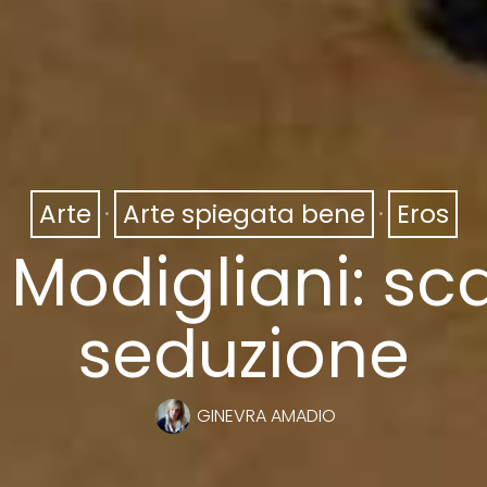
Arte
·
Arte spiegata bene
·
Eros
i Modigliani: s
seduzione
GINEVRA AMADIO