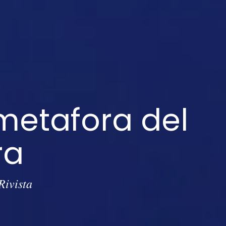
 metafora del
ra
Rivista