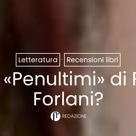
Letteratura
·
Recensioni libri
 «Penultimi» d
Forlani?
REDAZIONE