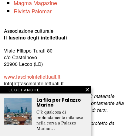
Magma Magazine
Rivista Palomar
Associazione culturale
Il fascino degli intellettuali
Viale Filippo Turati 80
c/o Castelnovo
23900 Lecco (LC)
www.fascinointellettuali.it
info[at]fascinointellettuali.it
LEGGI ANCHE
Per segnalare eventuali errori nell’uso di materiale
La fila per Palazzo
riservato,
scriveteci
e provvederemo prontamente alla
Marino
rimozione del materiale lesivo dei diritti di terzi.
C’è qualcosa di
profondamente milanese
nella corsa a Palazzo
L’intero contenuto di questo sito web è protetto da
Marino…
copyright.