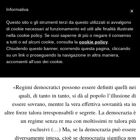
Informativa
×
Politica
·
Storia
Questo sito o gli strumenti terzi da questo utilizzati si avvalgono
di cookie necessari al funzionamento ed utili alle finalità illustrate
Quale Resistenza in tempi
nella cookie policy. Se vuoi saperne di più o negare il consenso
democratici?
a tutti o ad alcuni cookie, consulta la
cookie policy
.
Chiudendo questo banner, scorrendo questa pagina, cliccando
FRANCESCO CORTI
su un link o proseguendo la navigazione in altra maniera,
acconsenti all’uso dei cookie.
25/04/2015
2 MINUTI DI LETTURA
«Regimi democratici possono essere definiti quelli nei
quali, di tanto in tanto, si dà al popolo l’illusione di
essere sovrano, mentre la vera effettiva sovranità sta in
altre forze talora irresponsabili e segrete. La democrazia è
un regime senza re ma con moltissimi re talora più
esclusivi (…) Ma, se la democrazia può essere
diversamente intesa, cioè se democrazia significa non