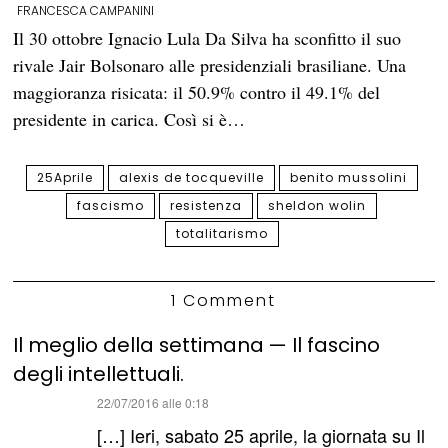
FRANCESCA CAMPANINI
Il 30 ottobre Ignacio Lula Da Silva ha sconfitto il suo
rivale Jair Bolsonaro alle presidenziali brasiliane. Una
maggioranza risicata: il 50.9% contro il 49.1% del
presidente in carica. Così si è…
25Aprile
alexis de tocqueville
benito mussolini
fascismo
resistenza
sheldon wolin
totalitarismo
1 Comment
Il meglio della settimana — Il fascino
degli intellettuali.
ha
22/07/2016 alle 0:18
detto:
[…] Ieri, sabato 25 aprile, la giornata su Il