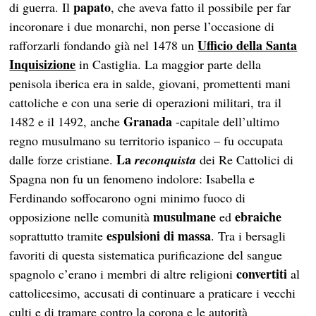
papato
di guerra. Il
, che aveva fatto il possibile per far
incoronare i due monarchi, non perse l’occasione di
Ufficio della Santa
rafforzarli fondando già nel 1478 un
Inquisizione
in Castiglia. La maggior parte della
penisola iberica era in salde, giovani, promettenti mani
cattoliche e con una serie di operazioni militari, tra il
Granada
1482 e il 1492, anche
-capitale dell’ultimo
regno musulmano su territorio ispanico – fu occupata
La
dalle forze cristiane.
reconquista
dei Re Cattolici di
Spagna non fu un fenomeno indolore: Isabella e
Ferdinando soffocarono ogni minimo fuoco di
musulmane
ebraiche
opposizione nelle comunità
ed
espulsioni di massa
soprattutto tramite
. Tra i bersagli
favoriti di questa sistematica purificazione del sangue
convertiti
spagnolo c’erano i membri di altre religioni
al
cattolicesimo, accusati di continuare a praticare i vecchi
culti e di tramare contro la corona e le autorità