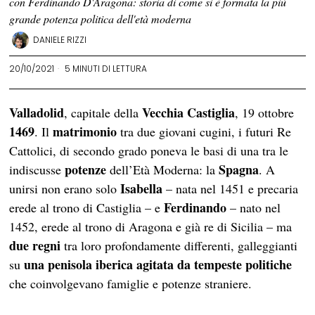
con Ferdinando D'Aragona: storia di come si è formata la più
grande potenza politica dell'età moderna
DANIELE RIZZI
20/10/2021
5 MINUTI DI LETTURA
Valladolid
Vecchia Castiglia
, capitale della
, 19 ottobre
1469
matrimonio
. Il
tra due giovani cugini, i futuri Re
Cattolici, di secondo grado poneva le basi di una tra le
potenze
Spagna
indiscusse
dell’Età Moderna: la
. A
Isabella
unirsi non erano solo
– nata nel 1451 e precaria
Ferdinando
erede al trono di Castiglia – e
– nato nel
1452, erede al trono di Aragona e già re di Sicilia – ma
due regni
tra loro profondamente differenti, galleggianti
una penisola iberica agitata da tempeste politiche
su
che coinvolgevano famiglie e potenze straniere.