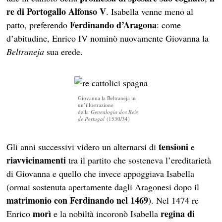
re di Portogallo
Alfonso V
. Isabella venne meno al
Ferdinando d’Aragona
patto, preferendo
: come
d’abitudine, Enrico IV nominò nuovamente Giovanna la
Beltraneja
sua erede.
Giovanna la Beltraneja in
un’illustrazione
della
Genealogia dos Reis
de Portugal
(1530/34)
tensioni
Gli anni successivi videro un alternarsi di
e
riavvicinamenti
tra il partito che sosteneva l’ereditarietà
di Giovanna e quello che invece appoggiava Isabella
(ormai sostenuta apertamente dagli Aragonesi dopo il
matrimonio con Ferdinando nel 1469
). Nel 1474 re
morì
regina di
Enrico
e la nobiltà incoronò Isabella