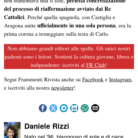
perfetta concretizzazione
non tramontava mai il sole,
del processo di
riaffermazione
avviato dai Re
Cattolici
. Perché quella spagnola, con Castiglia e
ufficialmente
in una sola persona
Aragona unite
, era la
prima corona a troneggiare sulla testa di Carlo.
Non abbiamo grandi editori alle spalle. Gli unici nostri
padroni sono i lettori. Sostieni la cultura giovane, libera e
indipendente: iscriviti al
FR Club
!
Segui Frammenti Rivista anche su
Facebook
e
Instagram
,
e iscriviti alla nostra
newsletter
!
Daniele Rizzi
Nato nel '96, bisognoso di sole e di pace.