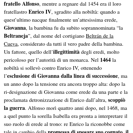
fratello Alfonso
, mentre a regnare dal 1454 era il loro
Enrico IV
fratellastro
, sgradito alla nobiltà: quando a
quest’ultimo nacque finalmente un’attesissima erede,
Giovanna
, la bambina fu da subito soprannominata “la
Beltraneja
”, dal nome del cortigiano
Beltrán de la
Cueva
, considerato da tutti il vero padre della bambina.
illegittimità
Un fattore, quello dell’
degli eredi, molto
1464
pericoloso per l’autorità di un monarca. Nel
la
nobiltà si sollevò contro Enrico IV, ottenendo
esclusione di Giovanna dalla linea di successione
l’
, ma
un anno dopo la tensione era ancora troppo alta: dopo la
ri-designazione di Giovanna come erede da una parte e la
scoppiò
proclamata detronizzazione di Enrico dall’altra,
la
guerra
. Alfonso morì quattro anni dopo, nel 1468, ma
a quel punto la sorella Isabella era pronta a interpretare il
suo ruolo di erede al trono: re Enrico la riconobbe come
promessa di sposare suo cognato
il
tale in cambio della
,