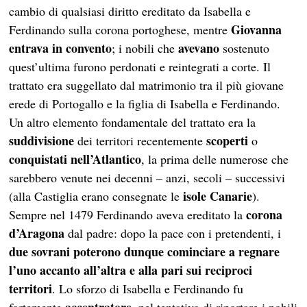
cambio di qualsiasi diritto ereditato da Isabella e
Giovanna
Ferdinando sulla corona portoghese, mentre
entrava in convento
avevano
; i nobili che
sostenuto
quest’ultima furono perdonati e reintegrati a corte. Il
trattato era suggellato dal matrimonio tra il più giovane
erede di Portogallo e la figlia di Isabella e Ferdinando.
Un altro elemento fondamentale del trattato era la
suddivisione
scoperti
dei territori recentemente
o
conquistati
nell’Atlantico
, la prima delle numerose che
sarebbero venute nei decenni – anzi, secoli – successivi
isole Canarie
(alla Castiglia erano consegnate le
).
corona
Sempre nel 1479 Ferdinando aveva ereditato la
d’Aragona
dal padre: dopo la pace con i pretendenti, i
due sovrani
poterono dunque cominciare a regnare
l’uno accanto all’altra e alla pari sui reciproci
territori
. Lo sforzo di Isabella e Ferdinando fu