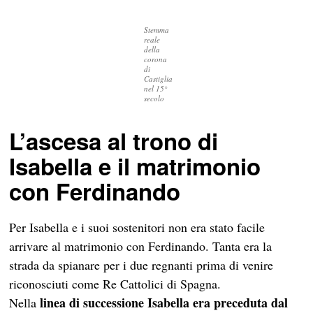
Stemma
reale
della
corona
di
Castiglia
nel 15°
secolo
L’ascesa al trono di
Isabella e il matrimonio
con Ferdinando
Per Isabella e i suoi sostenitori non era stato facile
arrivare al matrimonio con Ferdinando. Tanta era la
strada da spianare per i due regnanti prima di venire
riconosciuti come Re Cattolici di Spagna.
linea di successione
Isabella era preceduta dal
Nella