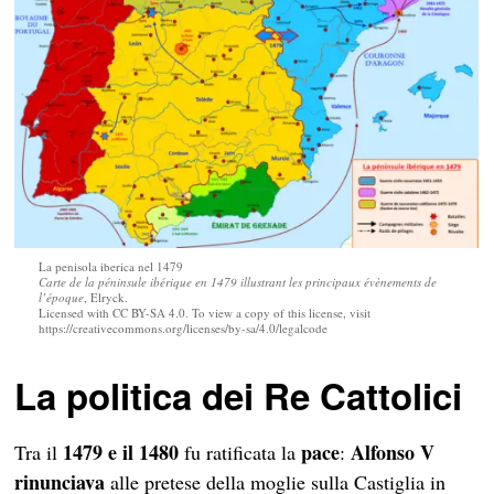
La penisola iberica nel 1479
Carte de la péninsule ibérique en 1479 illustrant les principaux évènements de
l’époque
, Elryck.
Licensed with CC BY-SA 4.0. To view a copy of this license, visit
https://creativecommons.org/licenses/by-sa/4.0/legalcode
La politica dei Re Cattolici
1479 e il 1480
pace
Alfonso V
Tra il
fu ratificata la
:
rinunciava
alle pretese della moglie sulla Castiglia in