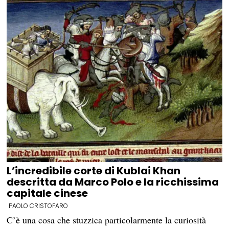
L’incredibile corte di Kublai Khan
descritta da Marco Polo e la ricchissima
capitale cinese
PAOLO CRISTOFARO
C’è una cosa che stuzzica particolarmente la curiosità