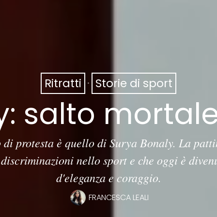
Ritratti
·
Storie di sport
: salto mortale 
 di protesta è quello di Surya Bonaly. La patti
discriminazioni nello sport e che oggi è dive
d'eleganza e coraggio.
FRANCESCA LEALI