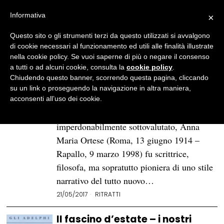
Informativa
×
Questo sito o gli strumenti terzi da questo utilizzati si avvalgono
BROWSE TAG
Anna Maria Ortese
di cookie necessari al funzionamento ed utili alle finalità illustrate
nella cookie policy. Se vuoi saperne di più o negare il consenso
a tutti o ad alcuni cookie, consulta la
cookie policy
.
Anna Maria Ortese: la
Chiudendo questo banner, scorrendo questa pagina, cliccando
solitudine animale nella
su un link o proseguendo la navigazione in altra maniera,
trilogia del realismo magico
acconsenti all’uso dei cookie.
Autrice dal talento immenso e
imperdonabilmente sottovalutato, Anna
Maria Ortese (Roma, 13 giugno 1914 –
Rapallo, 9 marzo 1998) fu scrittrice,
filosofa, ma sopratutto pioniera di uno stile
narrativo del tutto nuovo…
21/05/2017
RITRATTI
Il fascino d’estate – i nostri