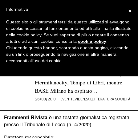
Informativa
×
Questo sito o gli strumenti terzi da questo utilizzati si avvalgono
BROWSE TAG
book pride
di cookie necessari al funzionamento ed utili alle finalità illustrate
nella cookie policy. Se vuoi saperne di più o negare il consenso
a tutti o ad alcuni cookie, consulta la
cookie policy
.
Milano e i libri, quanto amore
Chiudendo questo banner, scorrendo questa pagina, cliccando
su un link o proseguendo la navigazione in altra maniera,
Si sta per chiudere un mese che ha visto
acconsenti all’uso dei cookie.
Milano come la capitale dell’editoria
italiana: dall’8 al 12 marzo si è tenuta, a
Fiermilanocity, Tempo di Libri, mentre
BASE Milano ha ospitato…
26/03/2018
EVENTI
·
EVIDENZA
·
LETTERATURA
·
SOCIETÀ
è una testata giornalistica registrata
Frammenti Rivista
presso il Tribunale di Lecco (n. 4/2020)
Direttore responsabile: