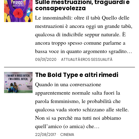
Sulle mestruazioni, traguardi e
consapevolezza
Le innominabili: oltre il tabù Quello delle
mestruazioni è ancora oggi un grande tabù,
qualcosa di indicibile seppur naturale. È
ancora troppo spesso comune parlarne a
bassa voce in quanto argomento sgradito…
09/01/2020
ATTUALITÀ
·
EROS
·
SESSUALITÀ
The Bold Type e altri rimedi
Quando in una conversazione
apparentemente normale salta fuori la
parola femminismo, le probabilità che
qualcosa vada storto schizzano alle stelle.
Non si sa perchè ma tutti noi abbiamo
quell’amico (o amica) che…
22/08/2017
CINEMA