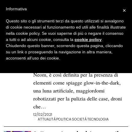
Informativa
×
Questo sito o gli strumenti terzi da questo utilizzati si avvalgono
BROWSE TAG
diritti delle donne
di cookie necessari al funzionamento ed utili alle finalità illustrate
nella cookie policy. Se vuoi saperne di più o negare il consenso
a tutti o ad alcuni cookie, consulta la
cookie policy
.
«The Line» è la sottile linea
Chiudendo questo banner, scorrendo questa pagina, cliccando
verde: il doppio volto
su un link o proseguendo la navigazione in altra maniera,
dell’Arabia Saudita
acconsenti all’uso dei cookie.
La città futuristica, che prenderà il nome di
Neom, è così definita per la presenza di
elementi come spiagge glow-in-the-dark,
una luna artificiale, maggiordomi
robotizzati per la pulizia delle case, droni
che…
12/02/2021
ATTUALITÀ
·
POLITICA
·
SOCIETÀ
·
TECNOLOGIA