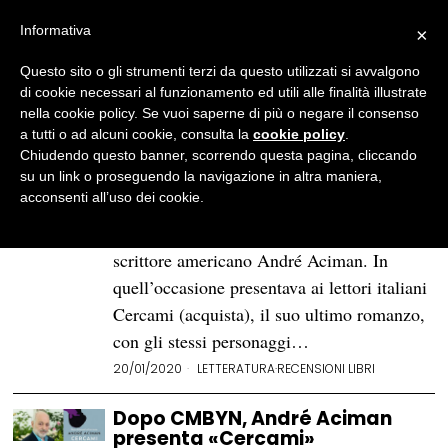
Informativa
×
Questo sito o gli strumenti terzi da questo utilizzati si avvalgono
BROWSE TAG
find me
di cookie necessari al funzionamento ed utili alle finalità illustrate
nella cookie policy. Se vuoi saperne di più o negare il consenso
a tutti o ad alcuni cookie, consulta la
cookie policy
.
«Cercami» di André Aciman:
Chiudendo questo banner, scorrendo questa pagina, cliccando
non è mai troppo tardi
su un link o proseguendo la navigazione in altra maniera,
acconsenti all’uso dei cookie.
Vi avevamo raccontato lo scorso novembre
dell’incontro, a BookCity Milano, con lo
scrittore americano André Aciman. In
quell’occasione presentava ai lettori italiani
Cercami (acquista), il suo ultimo romanzo,
con gli stessi personaggi…
20/01/2020
LETTERATURA
·
RECENSIONI LIBRI
Dopo CMBYN, André Aciman
presenta «Cercami»