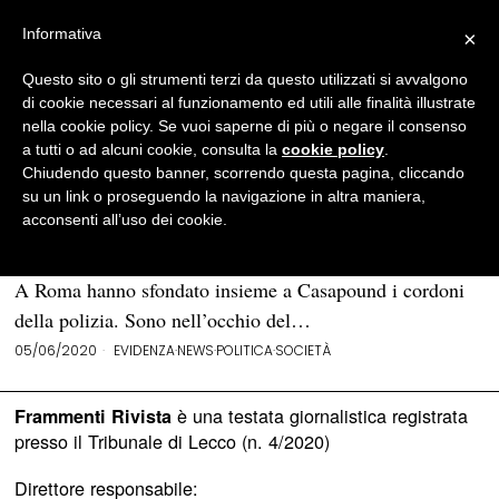
Informativa
×
Questo sito o gli strumenti terzi da questo utilizzati si avvalgono
BROWSE TAG
gilet arancioni
di cookie necessari al funzionamento ed utili alle finalità illustrate
nella cookie policy. Se vuoi saperne di più o negare il consenso
a tutti o ad alcuni cookie, consulta la
cookie policy
.
I «gilet arancioni» sono la manifestazione
Chiudendo questo banner, scorrendo questa pagina, cliccando
ridicola di una crisi serissima
su un link o proseguendo la navigazione in altra maniera,
acconsenti all’uso dei cookie.
Tutti ne parlano. A Milano hanno quasi riempito Piazza
Duomo e hanno tenuto manifestazioni in molte altre città.
A Roma hanno sfondato insieme a Casapound i cordoni
della polizia. Sono nell’occhio del…
05/06/2020
EVIDENZA
·
NEWS
·
POLITICA
·
SOCIETÀ
è una testata giornalistica registrata
Frammenti Rivista
presso il Tribunale di Lecco (n. 4/2020)
Direttore responsabile: